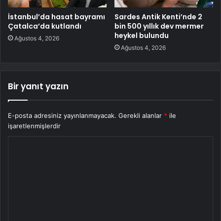
İstanbul’da hasat bayramı
Sardes Antik Kenti’nde 2
Çatalca’da kutlandı
bin 500 yıllık dev mermer
heykel bulundu
Ağustos 4, 2026
Ağustos 4, 2026
Bir yanıt yazın
E-posta adresiniz yayınlanmayacak.
Gerekli alanlar
*
ile
işaretlenmişlerdir
Y
o
r
u
m
*