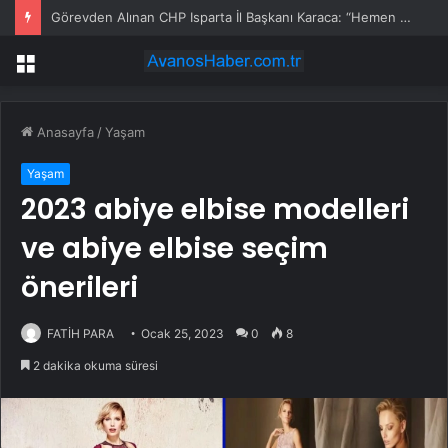
Görevden Alınan CHP Isparta İl Başkanı Karaca: “Hemen Geçiş Yapacağız”
Menü
Anasayfa
/
Yaşam
Yaşam
2023 abiye elbise modelleri
ve abiye elbise seçim
önerileri
FATİH PARA
Ocak 25, 2023
0
8
2 dakika okuma süresi