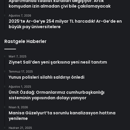
Apartmanda tadilat kuralları değişiyor: Artık
komşudan izin almadan çivi bile çakılamayacak
Ağustos 7, 2026
2025’te Ar-Ge’ye 254 milyar TL harcadık! Ar-Ge’de en
büyük pay üniversitelere
Rastgele Haberler
Mart 7, 2025
Ziynet Sali’den yeni şarkısına yeni nesil tanıtım
Temmuz 17, 2025
Yunus polisleri silahlı saldırıyı önledi
Ağustos 1, 2025
Ümit Özdağ: Ormanlarımız cumhurbaşkanlığı
sisteminin yapısından dolayı yanıyor
Nisan 9, 2026
Manisa Güzelyurt’ta sorunlu kanalizasyon hattına
yenileme
Haziran 21, 2025