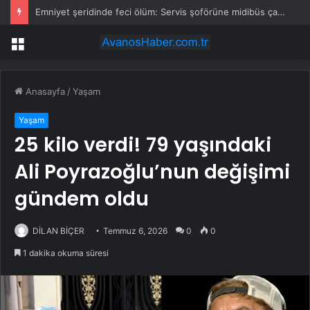
Emniyet şeridinde feci ölüm: Servis şoförüne midibüs çarptı
Menü
Anasayfa
/
Yaşam
Yaşam
25 kilo verdi! 79 yaşındaki
Ali Poyrazoğlu’nun değişimi
gündem oldu
DİLAN BİÇER
Temmuz 6, 2026
0
0
1 dakika okuma süresi