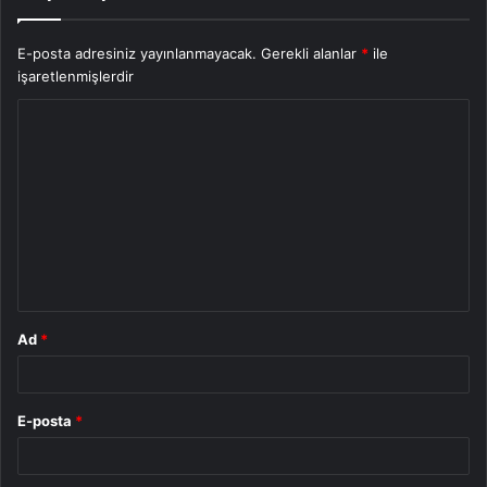
E-posta adresiniz yayınlanmayacak.
Gerekli alanlar
*
ile
işaretlenmişlerdir
Y
o
r
u
m
*
Ad
*
E-posta
*