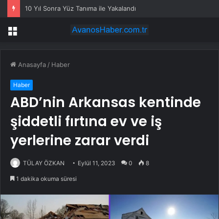
10 Yıl Sonra Yüz Tanıma ile Yakalandı
Menü
Anasayfa
/
Haber
Haber
ABD’nin Arkansas kentinde
şiddetli fırtına ev ve iş
yerlerine zarar verdi
TÜLAY ÖZKAN
Eylül 11, 2023
0
8
1 dakika okuma süresi