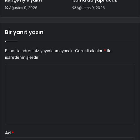
kepçesiyle yaktı
Roma’da yapılacak
Ağustos 9, 2026
Ağustos 9, 2026
Bir yanıt yazın
E-posta adresiniz yayınlanmayacak.
Gerekli alanlar
*
ile
işaretlenmişlerdir
Y
o
r
u
m
*
Ad
*