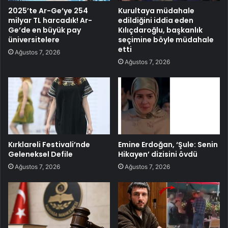
2025’te Ar-Ge’ye 254
Kurultaya müdahale
milyar TL harcadık! Ar-
edildiğini iddia eden
Ge’de en büyük pay
Kılıçdaroğlu, başkanlık
üniversitelere
seçimine böyle müdahale
etti
Ağustos 7, 2026
Ağustos 7, 2026
Kırklareli Festivali’nde
Emine Erdoğan, ‘Şule: Senin
Geleneksel Defile
Hikayen’ dizisini övdü
Ağustos 7, 2026
Ağustos 7, 2026