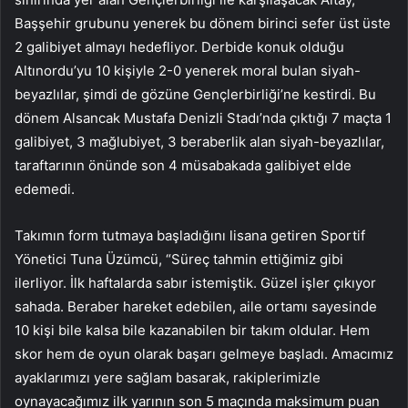
Başşehir grubunu yenerek bu dönem birinci sefer üst üste
2 galibiyet almayı hedefliyor. Derbide konuk olduğu
Altınordu’yu 10 kişiyle 2-0 yenerek moral bulan siyah-
beyazlılar, şimdi de gözüne Gençlerbirliği’ne kestirdi. Bu
dönem Alsancak Mustafa Denizli Stadı’nda çıktığı 7 maçta 1
galibiyet, 3 mağlubiyet, 3 beraberlik alan siyah-beyazlılar,
taraftarının önünde son 4 müsabakada galibiyet elde
edemedi.
Takımın form tutmaya başladığını lisana getiren Sportif
Yönetici Tuna Üzümcü, “Süreç tahmin ettiğimiz gibi
ilerliyor. İlk haftalarda sabır istemiştik. Güzel işler çıkıyor
sahada. Beraber hareket edebilen, aile ortamı sayesinde
10 kişi bile kalsa bile kazanabilen bir takım oldular. Hem
skor hem de oyun olarak başarı gelmeye başladı. Amacımız
ayaklarımızı yere sağlam basarak, rakiplerimizle
oynayacağımız ilk yarının son 5 maçında maksimum puan