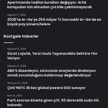
Apartmanda tadilat kuralları değişiyor: Artık
komşudan izin almadan çivi bile çakılamayacak
Ağustos 7, 2026
2025’te Ar-Ge’ye 254 milyar TL harcadık! Ar-Ge’de en
büyük pay üniversitelere
Rastgele Haberler
Ağustos 6, 2025
Sürat Lojistik, Terzi Usulü Taşımacılıkla Sektöre Yön
Veriyor
Ağustos 2, 2026
ABD’li düzenleyici, sürücüsüz araçlarda direksiyon
simidi zorunluluğunu kaldırmayı değerlendiriyor
Temmuz 12, 2026
Çinli YMTC ilk kez global pazara SSD sunuyor
Ekim 8, 2025
Parti sonrası küvete giren çift, 50 derecelik suda ölü
bulundu