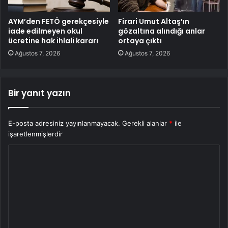
AYM’den FETÖ gerekçesiyle
Firari Umut Altaş’ın
iade edilmeyen okul
gözaltına alındığı anlar
ücretine hak ihlali kararı
ortaya çıktı
Ağustos 7, 2026
Ağustos 7, 2026
Bir yanıt yazın
E-posta adresiniz yayınlanmayacak.
Gerekli alanlar
*
ile
işaretlenmişlerdir
Y
o
r
u
m