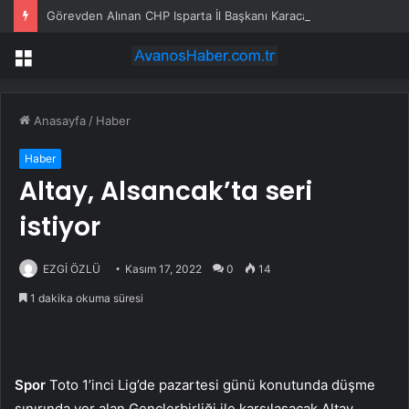
Görevden Alınan CHP Isparta İl Başkanı Karaca: “Hemen Geçiş Yapacağız”
Menü
Anasayfa
/
Haber
Haber
Altay, Alsancak’ta seri
istiyor
EZGİ ÖZLÜ
Kasım 17, 2022
0
14
1 dakika okuma süresi
Spor
Toto 1’inci Lig’de pazartesi günü konutunda düşme
sınırında yer alan Gençlerbirliği ile karşılaşacak Altay,