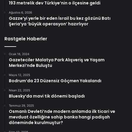
193 metrelik dev Türkiye’nin o ilçesine geldi
Ağustos 6, 2026
Gazze’yi yerle bir eden İsrail bu kez gözünü Batı
Şeria’ya ‘büyük operasyon’ hazırlıyor
Rastgele Haberler
Ocak 16, 2024
Gazeteciler Malatya Park Alışveriş ve Yaşam
Merkezi’nde Buluştu
Mayıs 12, 2025
Bodrum’da 23 Düzensiz Göçmen Yakalandı
Nisan 22, 2025
Bluesky’da mavi tik dönemi başladı
Temmuz 29, 2025
Osmanlı Devleti’nde modern anlamda ilk ticari ve
mevduat özelliğine sahip banka hangi padişah
döneminde kurulmuştur?