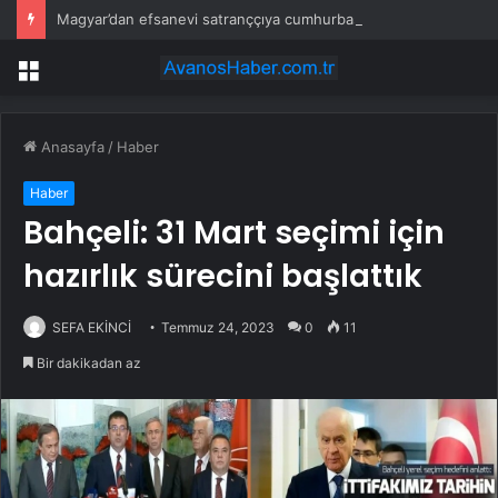
Magyar’dan efsanevi satranççıya cumhurbaşkanlığı teklifi
Menü
Anasayfa
/
Haber
Haber
Bahçeli: 31 Mart seçimi için
hazırlık sürecini başlattık
SEFA EKİNCİ
Temmuz 24, 2023
0
11
Bir dakikadan az