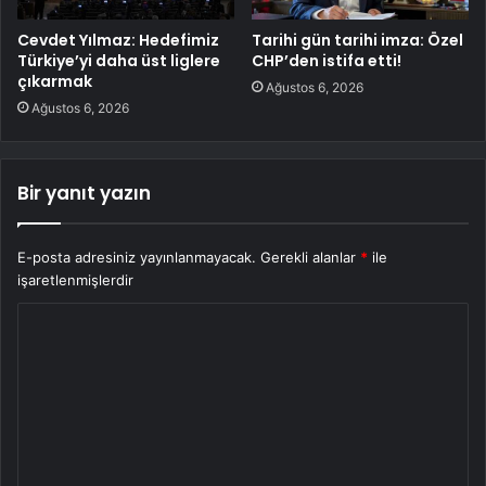
Cevdet Yılmaz: Hedefimiz
Tarihi gün tarihi imza: Özel
Türkiye’yi daha üst liglere
CHP’den istifa etti!
çıkarmak
Ağustos 6, 2026
Ağustos 6, 2026
Bir yanıt yazın
E-posta adresiniz yayınlanmayacak.
Gerekli alanlar
*
ile
işaretlenmişlerdir
Y
o
r
u
m
*