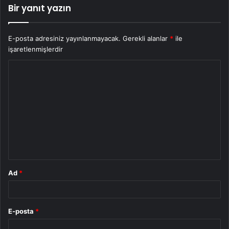
Bir yanıt yazın
E-posta adresiniz yayınlanmayacak.
Gerekli alanlar
*
ile
işaretlenmişlerdir
Y
o
r
u
m
*
Ad
*
E-posta
*