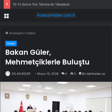
10 Yıl Sonra Yüz Tanıma ile Yakalandı
Menü
Anasayfa
/
Haber
Haber
Bakan Güler,
Mehmetçiklerle Buluştu
DİLAN BİÇER
Mayıs 16, 2026
0
0
Bir dakikadan az