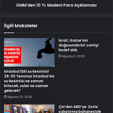
DMM'den 10 TL Madeni Para Açıklaması
İlgili Makaleler
İsrail, Gazze’nin
doğusunda bir camiyi
hedef aldı
Ağustos 9, 2026
İstanbul İSKİ su kesintisi!
29-30 Temmuz İstanbul’da
su kesintisi ne zaman
bitecek, sular ne zaman
gelecek?
Ağustos 10, 2026
Çin’den ABD’ye: Zorla
çalıştırma bahanesiyle