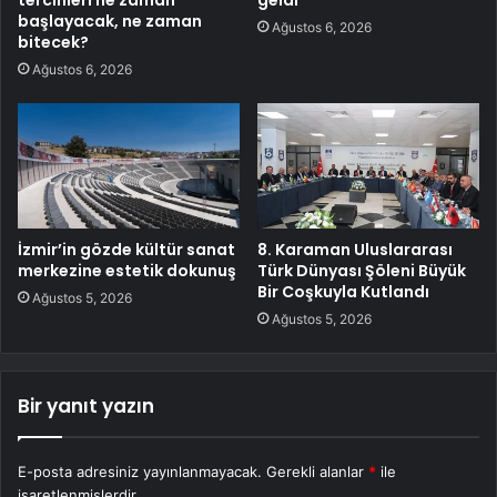
başlayacak, ne zaman
Ağustos 6, 2026
bitecek?
Ağustos 6, 2026
İzmir’in gözde kültür sanat
8. Karaman Uluslararası
merkezine estetik dokunuş
Türk Dünyası Şöleni Büyük
Bir Coşkuyla Kutlandı
Ağustos 5, 2026
Ağustos 5, 2026
Bir yanıt yazın
E-posta adresiniz yayınlanmayacak.
Gerekli alanlar
*
ile
işaretlenmişlerdir