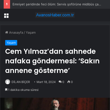
Emniyet şeridinde feci ölüm: Servis şoförüne midibüs çarptı
Menü
Anasayfa
/
Yaşam
Yaşam
Cem Yılmaz’dan sahnede
nafaka göndermesi: ‘Sakın
annene gösterme’
DİLAN BİÇER
Mart 18, 2024
0
0
1 dakika okuma süresi