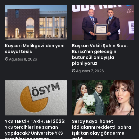
Kayseri Melikgazi’den yeni
Başkan Vekili Şahin Biba:
sosyal tesis
Bursa’nın geleceğini
bütüncül anlayışla
Ağustos 8, 2026
planlıyoruz
Ağustos 7, 2026
YKS TERCİH TARİHLERİ 2026:
Seray Kaya ihanet
YKS tercihleri ne zaman
iddialarını reddetti: Sahra
yapılacak? Üniversite YKS
Işık’tan olay gönderme
tercihleri ne zaman
geldi