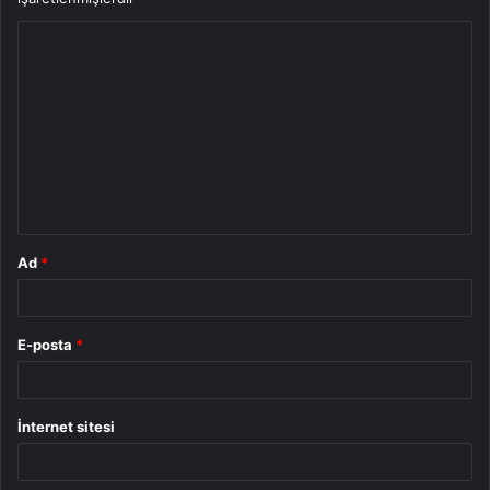
Y
o
r
u
m
*
Ad
*
E-posta
*
İnternet sitesi