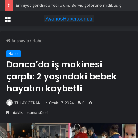
Emniyet şeridinde feci ölüm: Servis şoförüne midibüs çarptı
Menü
Anasayfa
/
Haber
Haber
Darıca’da iş makinesi
çarptı: 2 yaşındaki bebek
hayatını kaybetti
TÜLAY ÖZKAN
Ocak 17, 2024
0
1
1 dakika okuma süresi