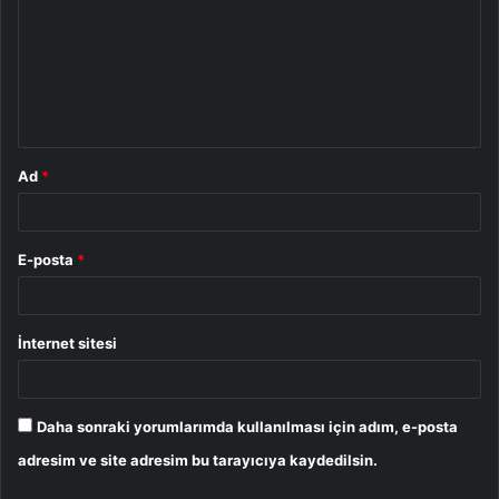
r
u
m
*
Ad
*
E-posta
*
İnternet sitesi
Daha sonraki yorumlarımda kullanılması için adım, e-posta
adresim ve site adresim bu tarayıcıya kaydedilsin.