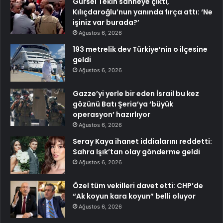
Gürsel Tekin sahneye çıktı,
Kılıçdaroğlu’nun yanında fırça attı: ‘Ne
işiniz var burada?’
Ağustos 6, 2026
193 metrelik dev Türkiye’nin o ilçesine
geldi
Ağustos 6, 2026
Gazze’yi yerle bir eden İsrail bu kez
gözünü Batı Şeria’ya ‘büyük
operasyon’ hazırlıyor
Ağustos 6, 2026
Seray Kaya ihanet iddialarını reddetti:
Sahra Işık’tan olay gönderme geldi
Ağustos 6, 2026
Özel tüm vekilleri davet etti: CHP’de
“Ak koyun kara koyun” belli oluyor
Ağustos 6, 2026