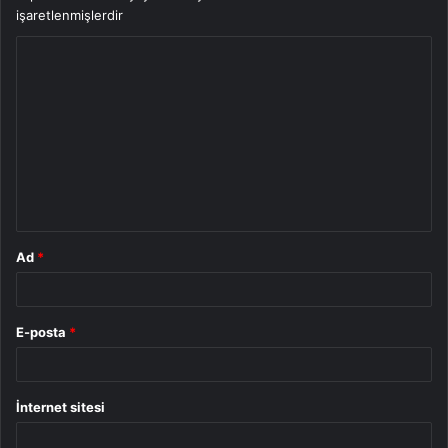
işaretlenmişlerdir
Y
o
r
u
m
*
Ad
*
E-posta
*
İnternet sitesi