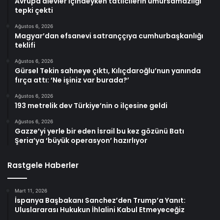
Avrupa alevler içindeyken tatilcilerin umursamazlığı
tepki çekti
Ağustos 6, 2026
Magyar’dan efsanevi satranççıya cumhurbaşkanlığı
teklifi
Ağustos 6, 2026
Gürsel Tekin sahneye çıktı, Kılıçdaroğlu’nun yanında
fırça attı: ‘Ne işiniz var burada?’
Ağustos 6, 2026
193 metrelik dev Türkiye’nin o ilçesine geldi
Ağustos 6, 2026
Gazze’yi yerle bir eden İsrail bu kez gözünü Batı
Şeria’ya ‘büyük operasyon’ hazırlıyor
Rastgele Haberler
Mart 11, 2026
İspanya Başbakanı Sanchez’den Trump’a Yanıt:
Uluslararası Hukukun İhlalini Kabul Etmeyeceğiz