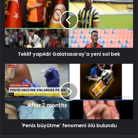
Teklif yapıldı! Galatasaray'a yeni sol bek
'Penis büyütme' fenomeni ölü bulundu