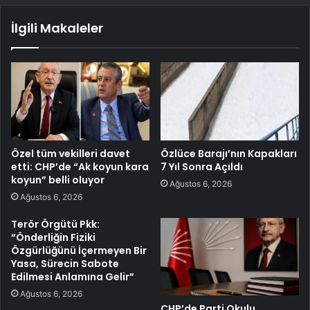
İlgili Makaleler
Özel tüm vekilleri davet
Özlüce Barajı’nın Kapakları
etti: CHP’de “Ak koyun kara
7 Yıl Sonra Açıldı
koyun” belli oluyor
Ağustos 6, 2026
Ağustos 6, 2026
Terör Örgütü Pkk:
“Önderliğin Fiziki
Özgürlüğünü İçermeyen Bir
Yasa, Sürecin Sabote
Edilmesi Anlamına Gelir”
Ağustos 6, 2026
CHP’de Parti Okulu