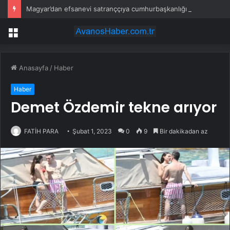
Magyar’dan efsanevi satranççıya cumhurbaşkanlığı teklifi
Menü
Anasayfa
/
Haber
Haber
Demet Özdemir tekne arıyor
FATİH PARA
Şubat 1, 2023
0
9
Bir dakikadan az