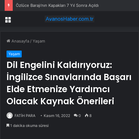
Özlüce Barajı’nın Kapakları 7 Yıl Sonra Açıldı
Menü
Anasayfa
/
Yaşam
Yaşam
Dil Engelini Kaldırıyoruz:
İngilizce Sınavlarında Başarı
Elde Etmenize Yardımcı
Olacak Kaynak Önerileri
FATİH PARA
Kasım 16, 2022
0
8
1 dakika okuma süresi