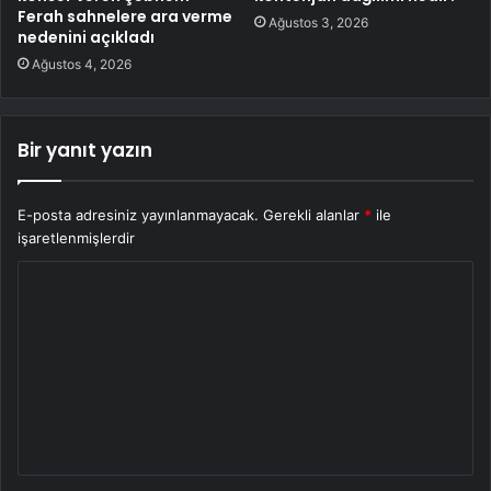
Ferah sahnelere ara verme
Ağustos 3, 2026
nedenini açıkladı
Ağustos 4, 2026
Bir yanıt yazın
E-posta adresiniz yayınlanmayacak.
Gerekli alanlar
*
ile
işaretlenmişlerdir
Y
o
r
u
m
*