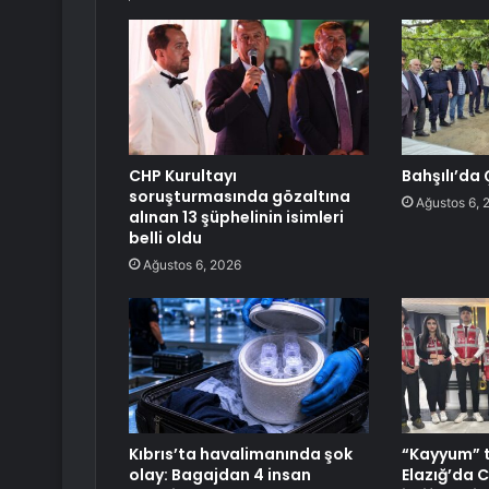
CHP Kurultayı
Bahşılı’da 
soruşturmasında gözaltına
Ağustos 6, 
alınan 13 şüphelinin isimleri
belli oldu
Ağustos 6, 2026
Kıbrıs’ta havalimanında şok
“Kayyum” t
olay: Bagajdan 4 insan
Elazığ’da C