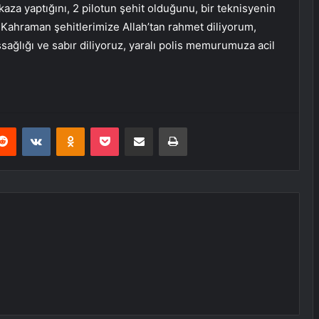
aza yaptığını, 2 pilotun şehit olduğunu, bir teknisyenin
 Kahraman şehitlerimize Allah’tan rahmet diliyorum,
şsağlığı ve sabır diliyoruz, yaralı polis memurumuza acil
erest
Reddit
VKontakte
Odnoklassniki
Pocket
E-Posta ile paylaş
Yazdır