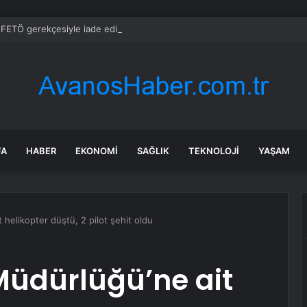
ETÖ gerekçesiyle iade edilmeyen okul ücretine hak ihlali kararı
FA
HABER
EKONOMI
SAĞLIK
TEKNOLOJI
YAŞAM
helikopter düştü, 2 pilot şehit oldu
Müdürlüğü’ne ait