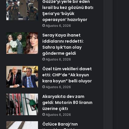
Gazze’yi yerle bir eden
İsrail bu kez gözünü Batı
Şeria’ya ‘büyük
operasyon’ hazırlıyor
Ağustos 6, 2026
Seray Kaya ihanet
iddialarını reddetti:
Sahra Işık’tan olay
gönderme geldi
Ağustos 6, 2026
Özel tüm vekilleri davet
etti: CHP’de “Ak koyun
kara koyun” belli oluyor
Ağustos 6, 2026
Akaryakıta dev zam
geldi: Motorin 80 liranın
üzerine çıktı
Ağustos 6, 2026
Özlüce Barajı’nın