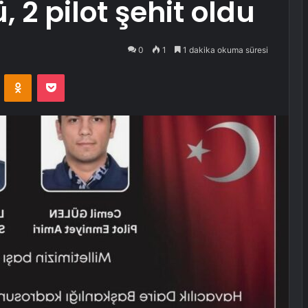
, 2 pilot şehit oldu
0
1
1 dakika okuma süresi
VKontakte
Odnoklassniki
Pocket