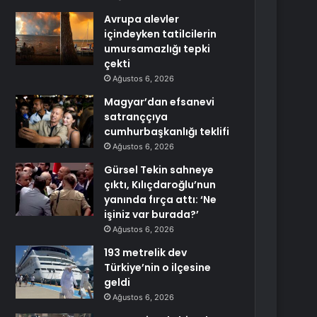
Avrupa alevler
içindeyken tatilcilerin
umursamazlığı tepki
çekti
Ağustos 6, 2026
Magyar’dan efsanevi
satranççıya
cumhurbaşkanlığı teklifi
Ağustos 6, 2026
Gürsel Tekin sahneye
çıktı, Kılıçdaroğlu’nun
yanında fırça attı: ‘Ne
işiniz var burada?’
Ağustos 6, 2026
193 metrelik dev
Türkiye’nin o ilçesine
geldi
Ağustos 6, 2026