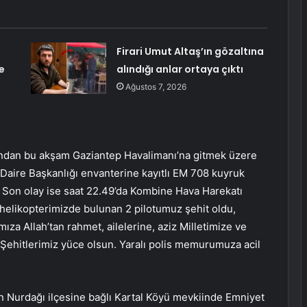
Firari Umut Altaş’ın gözaltına
e
alındığı anlar ortaya çıktı
Ağustos 7, 2026
nı’ndan bu akşam Gaziantep Havalimanı’na gitmek üzere
aire Başkanlığı envanterine kayıtlı EM 708 kuyruk
. Son olay ise saat 22.49’da Kombine Hava Harekatı
 helikopterimizde bulunan 2 pilotumuz şehit oldu,
ıza Allah’tan rahmet, ailelerine, aziz Milletimize ve
ehitlerimiz yüce olsun. Yaralı polis memurumuza acil
n Nurdağı ilçesine bağlı Kartal Köyü mevkiinde Emniyet