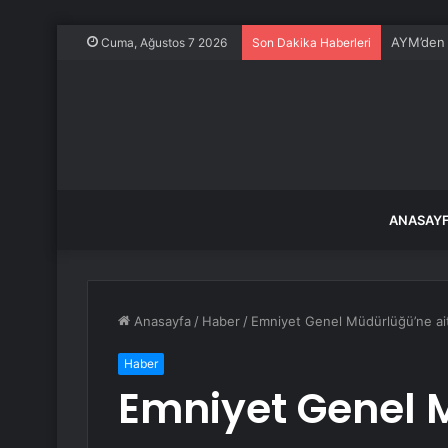
AYM’den F
Cuma, Ağustos 7 2026
Son Dakika Haberleri
ANASAY
Anasayfa
/
Haber
/
Emniyet Genel Müdürlüğü’ne ait 
Haber
Emniyet Genel 