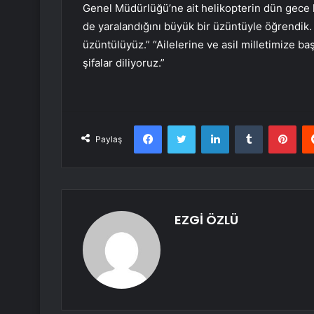
Genel Müdürlüğü’ne ait helikopterin dün gece k
de yaralandığını büyük bir üzüntüyle öğrendik.
üzüntülüyüz.” “Ailelerine ve asil milletimize ba
şifalar diliyoruz.”
Facebook
Twitter
LinkedIn
Tumblr
Pint
Paylaş
EZGİ ÖZLÜ