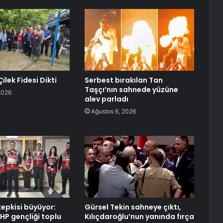
Çilek Fidesi Dikti
Serbest bırakılan Tan
Taşçı’nın sahnede yüzüne
2026
alev parladı
Ağustos 6, 2026
epkisi büyüyor:
Gürsel Tekin sahneye çıktı,
HP gençliği toplu
Kılıçdaroğlu’nun yanında fırça