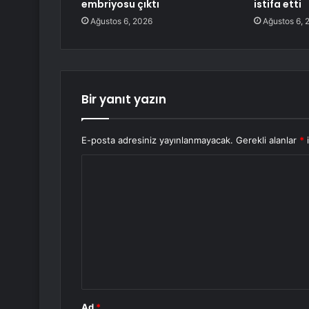
embriyosu çıktı
istifa etti
Ağustos 6, 2026
Ağustos 6, 
Bir yanıt yazın
E-posta adresiniz yayınlanmayacak.
Gerekli alanlar
*
i
Y
o
r
u
m
*
Ad
*