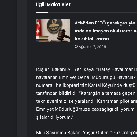
İlgili Makaleler
AYM’den FETÖ gerekçesiyle
iade edilmeyen okul ücretin
hak ihlali kararı
Ağustos 7, 2026
İçişleri Bakanı Ali Yerlikaya: “Hatay Havalima
havalanan Emniyet Genel Müdürlüğü Havacılık D
numaralı helikopterimiz Kartal Köyü’nde düştü
tarafından bildirildi. “Karargâhla temasa geçen
teknisyenimiz ise yaralandı. Kahraman pilotlarım
Emniyet Müdürlüğümüze başsağlığı diliyorum. Ş
şifalar diliyorum.”
Milli Savunma Bakanı Yaşar Güler: “Gaziantep’i