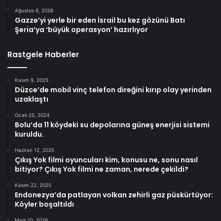
Ağustos 6, 2026
Gazze’yi yerle bir eden İsrail bu kez gözünü Batı
Şeria’ya ‘büyük operasyon’ hazırlıyor
Rastgele Haberler
Kasım 9, 2025
Düzce’de mobil vinç telefon direğini kırıp olay yerinden
uzaklaştı
Ocak 25, 2024
Bolu’da 11 köydeki su depolarına güneş enerjisi sistemi
kuruldu.
Haziran 12, 2025
Çıkış Yok filmi oyuncuları kim, konusu ne, sonu nasıl
bitiyor? Çıkış Yok filmi ne zaman, nerede çekildi?
Kasım 22, 2025
Endonezya’da patlayan volkan zehirli gaz püskürtüyor:
Köyler boşaltıldı
Mart 10, 2026