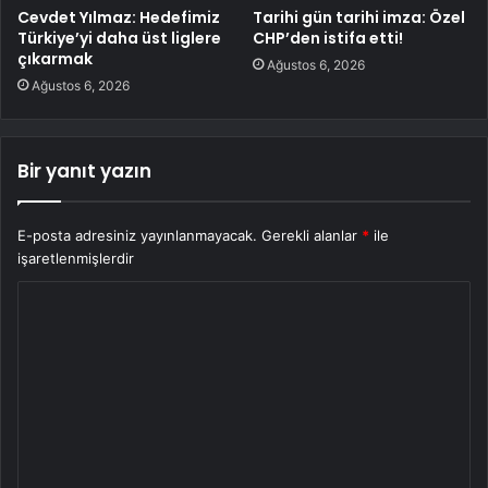
Cevdet Yılmaz: Hedefimiz
Tarihi gün tarihi imza: Özel
Türkiye’yi daha üst liglere
CHP’den istifa etti!
çıkarmak
Ağustos 6, 2026
Ağustos 6, 2026
Bir yanıt yazın
E-posta adresiniz yayınlanmayacak.
Gerekli alanlar
*
ile
işaretlenmişlerdir
Y
o
r
u
m
*