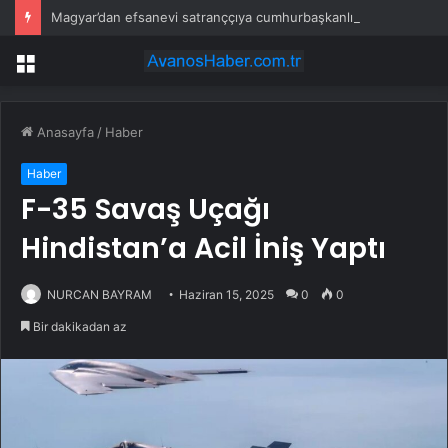
Magyar’dan efsanevi satranççıya cumhurbaşkanlığı teklifi
Menü
Anasayfa
/
Haber
Haber
F-35 Savaş Uçağı
Hindistan’a Acil İniş Yaptı
NURCAN BAYRAM
Haziran 15, 2025
0
0
Bir dakikadan az