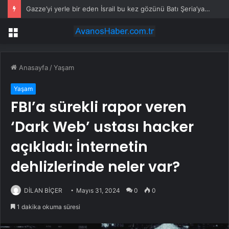
Gazze’yi yerle bir eden İsrail bu kez gözünü Batı Şeria’ya ‘büyük operasyon’ hazırlıyor
Menü
Anasayfa
/
Yaşam
Yaşam
FBI’a sürekli rapor veren
‘Dark Web’ ustası hacker
açıkladı: İnternetin
dehlizlerinde neler var?
DİLAN BİÇER
Mayıs 31, 2024
0
0
1 dakika okuma süresi