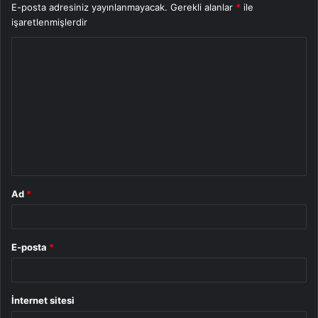
E-posta adresiniz yayınlanmayacak.
Gerekli alanlar
*
ile
işaretlenmişlerdir
Y
o
r
u
m
*
Ad
*
E-posta
*
İnternet sitesi