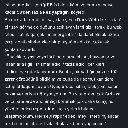
istismar edici’ içeriği
FBI’a
bildirdiğini ve bunu şimdiye
kadar
50’den fazla kez yaptığını
söyledi.
Bu noktada kendisini şaşırtan şeyin
Dark Web’de
‘sıradan’
bir şey görmek olduğunu açıklayan ismi gizli tanık, bu web
sitesi ‘satılık gerçek insan organları’ da dahil olmak üzere
çarpık web siteleriyle dolup taştığına dikkat çekerek
şunları söyledi:
“Öncelikle, yaşı veya türü ne olursa olsun, hayvanlar ve
insanlarla ilgili istismar edici / taciz edici içerikleri
bildirmeye odaklanıyorum. Bunlar, bir varlığın yüzde 100
zarar gördüğünü bildiğim ve buna dair somut kanıtlara
sahip olduğum şeyler. Uyuşturucu, silah, tetikçi vs. satan
pazar yerleriyle uğraşmıyorum. Bu sitelerden çok fazla var
ve bu sitelerde anonimliği korumak çok daha kolay, bu
yüzden onları rapor etmek için yeterli bilgiye
ulaşamıyorum. Her şeyi rapor edebilmeyi isterdim, ancak
tek bir insan olarak fiziksel olarak bunu yapamam.”