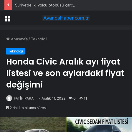
Suriye’de iki yolcu otobüsü çarpıştı: 35 ölü, 30 yaralı
Menü
Anasayfa
/
Teknoloji
Teknoloji
Honda Civic Aralık ayı fiyat
listesi ve son aylardaki fiyat
değişimi
FATİH PARA
Aralık 11, 2022
0
11
2 dakika okuma süresi