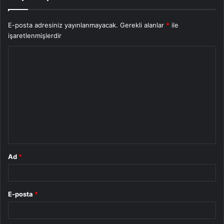
E-posta adresiniz yayınlanmayacak.
Gerekli alanlar
*
ile
işaretlenmişlerdir
Y
o
r
u
m
*
Ad
*
E-posta
*