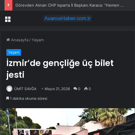
Görevden Alınan CHP Isparta İl Başkanı Karaca: “Hemen Geçiş Yapacağız”
Menü
Anasayfa
/
Yaşam
Yaşam
İzmir’de gençliğe üç bilet
jesti
ÜMİT SAVĞA
Mayıs 21, 2026
0
0
1 dakika okuma süresi