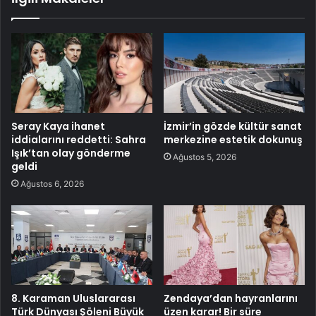
Seray Kaya ihanet
İzmir’in gözde kültür sanat
iddialarını reddetti: Sahra
merkezine estetik dokunuş
Işık’tan olay gönderme
Ağustos 5, 2026
geldi
Ağustos 6, 2026
8. Karaman Uluslararası
Zendaya’dan hayranlarını
Türk Dünyası Şöleni Büyük
üzen karar! Bir süre