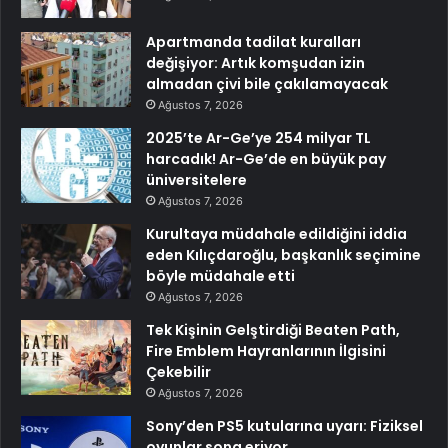
Apartmanda tadilat kuralları
değişiyor: Artık komşudan izin
almadan çivi bile çakılamayacak
Ağustos 7, 2026
2025’te Ar-Ge’ye 254 milyar TL
harcadık! Ar-Ge’de en büyük pay
üniversitelere
Ağustos 7, 2026
Kurultaya müdahale edildiğini iddia
eden Kılıçdaroğlu, başkanlık seçimine
böyle müdahale etti
Ağustos 7, 2026
Tek Kişinin Gelştirdiği Beaten Path,
Fire Emblem Hayranlarının İlgisini
Çekebilir
Ağustos 7, 2026
Sony’den PS5 kutularına uyarı: Fiziksel
oyunlar sona eriyor