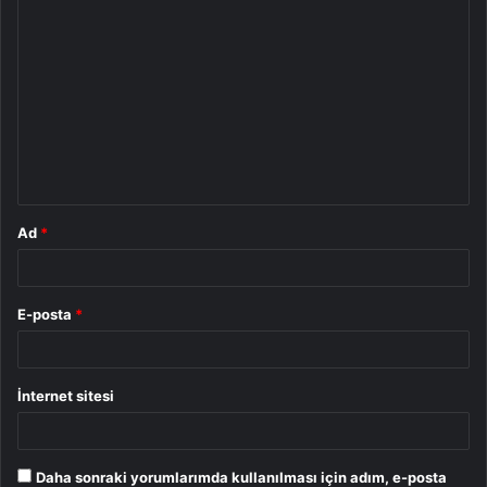
Y
o
r
u
m
*
Ad
*
E-posta
*
İnternet sitesi
Daha sonraki yorumlarımda kullanılması için adım, e-posta