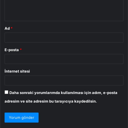
m
*
Ad
*
E-posta
*
İnternet sitesi
Daha sonraki yorumlarımda kullanılması için adım, e-posta
adresim ve site adresim bu tarayıcıya kaydedilsin.