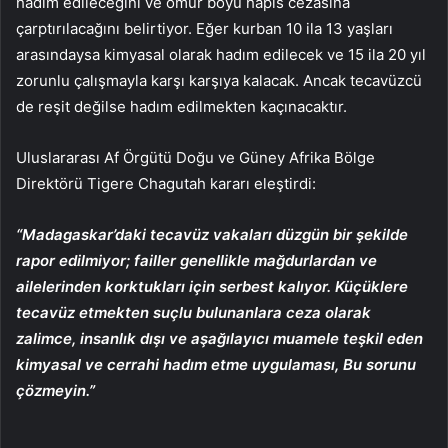
hadım edileceğini ve ömür boyu hapis cezasına
çarptırılacağını belirtiyor. Eğer kurban 10 ila 13 yaşları
arasındaysa kimyasal olarak hadım edilecek ve 15 ila 20 yıl
zorunlu çalışmayla karşı karşıya kalacak. Ancak tecavüzcü
de reşit değilse hadım edilmekten kaçınacaktır.
Uluslararası Af Örgütü Doğu ve Güney Afrika Bölge
Direktörü Tigere Chagutah kararı eleştirdi:
“Madagaskar’daki tecavüz vakaları düzgün bir şekilde
rapor edilmiyor; failler genellikle mağdurlardan ve
ailelerinden korktukları için serbest kalıyor. Küçüklere
tecavüz etmekten suçlu bulunanlara ceza olarak
zalimce, insanlık dışı ve aşağılayıcı muamele teşkil eden
kimyasal ve cerrahi hadım etme uygulaması, Bu sorunu
çözmeyin.”