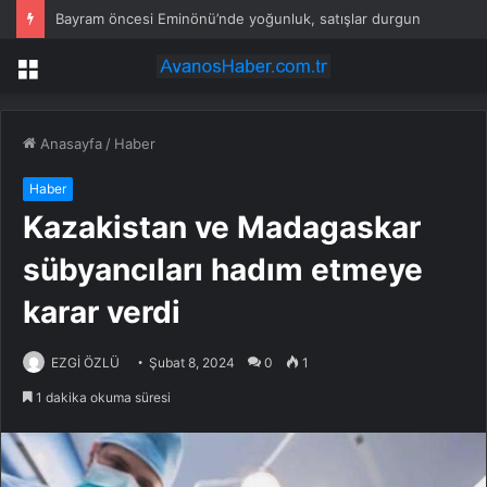
Bayram öncesi Eminönü’nde yoğunluk, satışlar durgun
Menü
Anasayfa
/
Haber
Haber
Kazakistan ve Madagaskar
sübyancıları hadım etmeye
karar verdi
EZGİ ÖZLÜ
Şubat 8, 2024
0
1
1 dakika okuma süresi