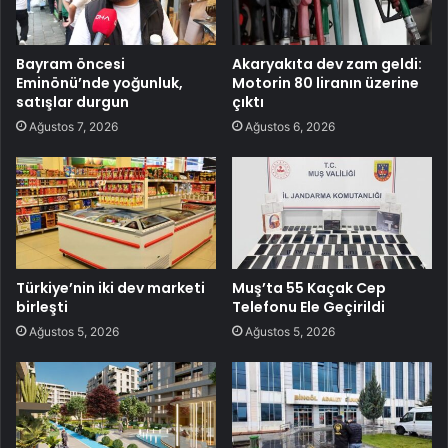
Bayram öncesi
Akaryakıta dev zam geldi:
Eminönü’nde yoğunluk,
Motorin 80 liranın üzerine
satışlar durgun
çıktı
Ağustos 7, 2026
Ağustos 6, 2026
Türkiye’nin iki dev marketi
Muş’ta 55 Kaçak Cep
birleşti
Telefonu Ele Geçirildi
Ağustos 5, 2026
Ağustos 5, 2026