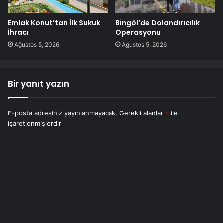
Emlak Konut’tan İlk Sukuk
Bingöl’de Dolandırıcılık
İhracı
Operasyonu
Ağustos 5, 2026
Ağustos 5, 2026
Bir yanıt yazın
E-posta adresiniz yayınlanmayacak.
Gerekli alanlar
*
ile
işaretlenmişlerdir
Y
o
r
u
m
*