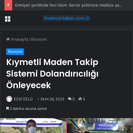
Emniyet şeridinde feci ölüm: Servis şoförüne midibüs çarptı
Menü
Anasayfa
/
Ekonomi
Ekonomi
Kıymetli Maden Takip
Sistemi Dolandırıcılığı
Önleyecek
EZGİ ÖZLÜ
Ekim 26, 2023
0
5
2 dakika okuma süresi