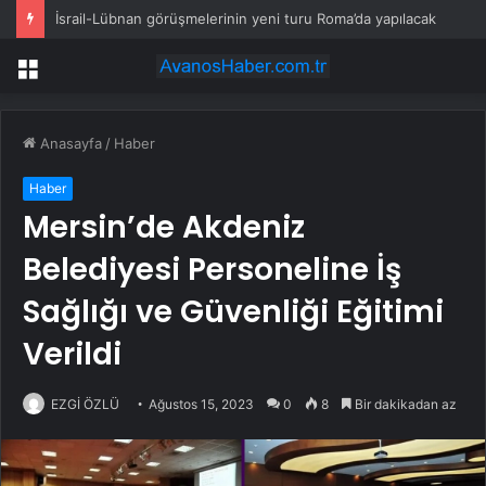
İsrail-Lübnan görüşmelerinin yeni turu Roma’da yapılacak
Menü
Anasayfa
/
Haber
Haber
Mersin’de Akdeniz
Belediyesi Personeline İş
Sağlığı ve Güvenliği Eğitimi
Verildi
EZGİ ÖZLÜ
Ağustos 15, 2023
0
8
Bir dakikadan az