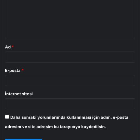
r
u
m
*
Ad
*
E-posta
*
İnternet sitesi
Daha sonraki yorumlarımda kullanılması için adım, e-posta
adresim ve site adresim bu tarayıcıya kaydedilsin.