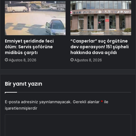
Emniyet şeridinde feci
“Casperlar” suç örgütüne
ölüm: Servis şoförüne
dev operasyon! 151 şüpheli
midibüs çarptı
hakkında dava açıldı
Ağustos 8, 2026
Ağustos 8, 2026
Bir yanıt yazın
E-posta adresiniz yayınlanmayacak.
Gerekli alanlar
*
ile
işaretlenmişlerdir
Y
o