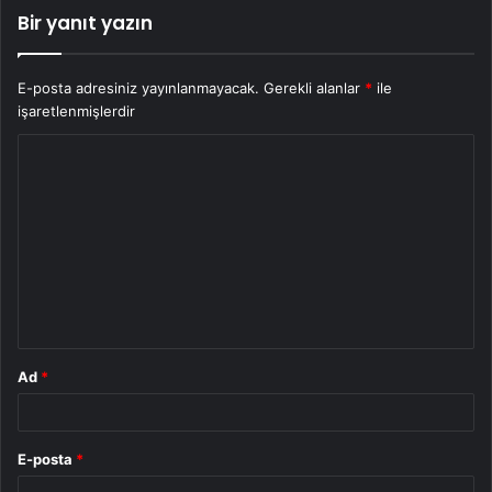
Bir yanıt yazın
E-posta adresiniz yayınlanmayacak.
Gerekli alanlar
*
ile
işaretlenmişlerdir
Y
o
r
u
m
*
Ad
*
E-posta
*