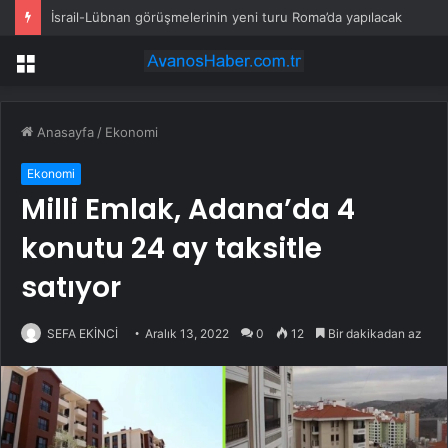
İsrail-Lübnan görüşmelerinin yeni turu Roma’da yapılacak
Menü
Anasayfa
/
Ekonomi
Ekonomi
Milli Emlak, Adana’da 4
konutu 24 ay taksitle
satıyor
SEFA EKİNCİ
Aralık 13, 2022
0
12
Bir dakikadan az