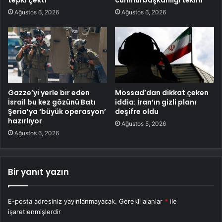
Ağustos 6, 2026
Ağustos 6, 2026
Gazze’yi yerle bir eden
Mossad’dan dikkat çeken
İsrail bu kez gözünü Batı
iddia: İran’ın gizli planı
Şeria’ya ‘büyük operasyon’
deşifre oldu
hazırlıyor
Ağustos 5, 2026
Ağustos 6, 2026
Bir yanıt yazın
E-posta adresiniz yayınlanmayacak.
Gerekli alanlar
*
ile
işaretlenmişlerdir