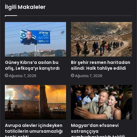
İlgili Makaleler
Güney Kıbrıs’a asılan bu
Bir şehir resmen haritadan
afiş, Lefkoşa’yı karıştırdı
silindi: Halk tahliye edildi
Ağustos 7, 2026
Ağustos 7, 2026
Avrupa alevler içindeyken
Magyar’dan efsanevi
tatilcilerin umursamazlığı
satranççıya
tepki çekti
cumhurbaşkanlığı teklifi