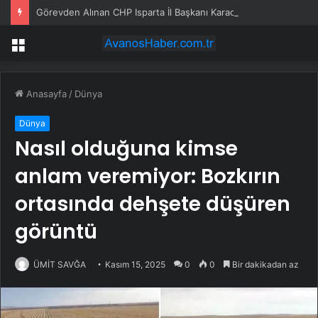
Görevden Alınan CHP Isparta İl Başkanı Karaca: “Hemen Geçiş Yapacağız”
Menü
Anasayfa
/
Dünya
Dünya
Nasıl olduğuna kimse
anlam veremiyor: Bozkırın
ortasında dehşete düşüren
görüntü
ÜMİT SAVĞA
Kasım 15, 2025
0
0
Bir dakikadan az