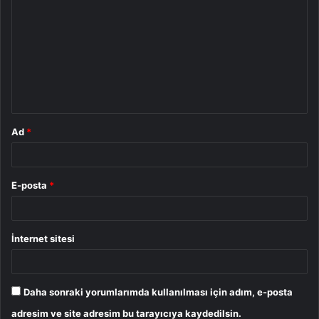
o
r
u
m
*
Ad
*
E-posta
*
İnternet sitesi
Daha sonraki yorumlarımda kullanılması için adım, e-posta
adresim ve site adresim bu tarayıcıya kaydedilsin.