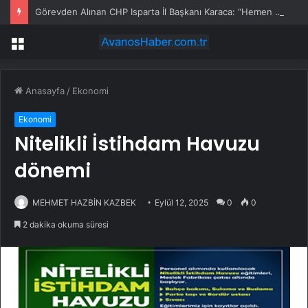
Görevden Alınan CHP Isparta İl Başkanı Karaca: “Hemen Geçiş Yapacağız”
Menü
Anasayfa
/
Ekonomi
Ekonomi
Nitelikli İstihdam Havuzu
dönemi
MEHMET HAZBİN KAZBEK
Eylül 12, 2025
0
0
2 dakika okuma süresi