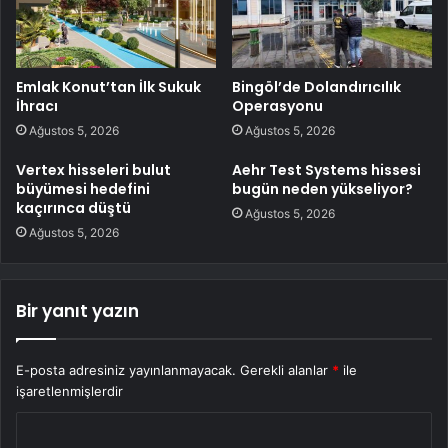
Emlak Konut’tan İlk Sukuk
Bingöl’de Dolandırıcılık
İhracı
Operasyonu
Ağustos 5, 2026
Ağustos 5, 2026
Vertex hisseleri bulut
Aehr Test Systems hissesi
büyümesi hedefini
bugün neden yükseliyor?
kaçırınca düştü
Ağustos 5, 2026
Ağustos 5, 2026
Bir yanıt yazın
E-posta adresiniz yayınlanmayacak.
Gerekli alanlar
*
ile
işaretlenmişlerdir
Y