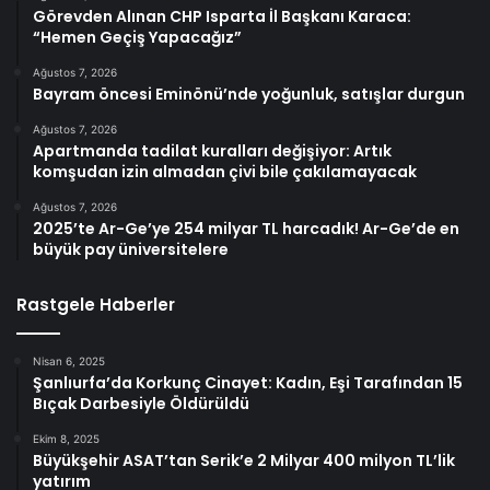
Görevden Alınan CHP Isparta İl Başkanı Karaca:
“Hemen Geçiş Yapacağız”
Ağustos 7, 2026
Bayram öncesi Eminönü’nde yoğunluk, satışlar durgun
Ağustos 7, 2026
Apartmanda tadilat kuralları değişiyor: Artık
komşudan izin almadan çivi bile çakılamayacak
Ağustos 7, 2026
2025’te Ar-Ge’ye 254 milyar TL harcadık! Ar-Ge’de en
büyük pay üniversitelere
Rastgele Haberler
Nisan 6, 2025
Şanlıurfa’da Korkunç Cinayet: Kadın, Eşi Tarafından 15
Bıçak Darbesiyle Öldürüldü
Ekim 8, 2025
Büyükşehir ASAT’tan Serik’e 2 Milyar 400 milyon TL’lik
yatırım