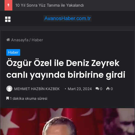
10 Yıl Sonra Yüz Tanıma ile Yakalandı
Menü
Anasayfa
/
Haber
Haber
Özgür Özel ile Deniz Zeyrek
canlı yayında birbirine girdi
MEHMET HAZBİN KAZBEK
Mart 23, 2024
0
0
1 dakika okuma süresi