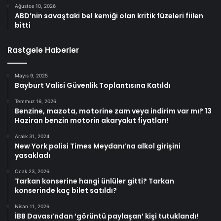
Ağustos 10, 2026
ABD’nin savaştaki bel kemiği olan kritik füzeleri fiilen
bitti
Rastgele Haberler
Mayıs 9, 2025
Bayburt Valisi Güvenlik Toplantısına Katıldı
Temmuz 16, 2026
Benzine, mazota, motorine zam veya indirim var mı? 13
Haziran benzin motorin akaryakıt fiyatları!
Aralık 31, 2024
New York polisi Times Meydanı’na alkol girişini
yasakladı
Ocak 23, 2026
Tarkan konserine hangi ünlüler gitti? Tarkan
konserinde kaç bilet satıldı?
Nisan 11, 2026
İBB Davası’ndan ‘görüntü paylaşan’ kişi tutuklandı!