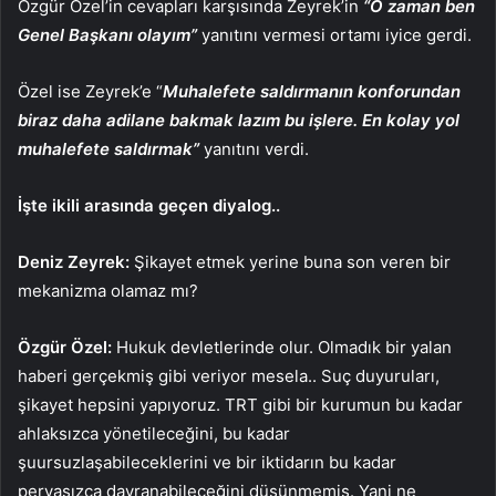
Özgür Özel’in cevapları karşısında Zeyrek’in
“O zaman ben
Genel Başkanı olayım”
yanıtını vermesi ortamı iyice gerdi.
Özel ise Zeyrek’e “
Muhalefete saldırmanın konforundan
biraz daha adilane bakmak lazım bu işlere. En kolay yol
muhalefete saldırmak”
yanıtını verdi.
İşte ikili arasında geçen diyalog..
Deniz Zeyrek:
Şikayet etmek yerine buna son veren bir
mekanizma olamaz mı?
Özgür Özel:
Hukuk devletlerinde olur. Olmadık bir yalan
haberi gerçekmiş gibi veriyor mesela.. Suç duyuruları,
şikayet hepsini yapıyoruz. TRT gibi bir kurumun bu kadar
ahlaksızca yönetileceğini, bu kadar
şuursuzlaşabileceklerini ve bir iktidarın bu kadar
pervasızca davranabileceğini düşünmemiş. Yani ne