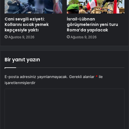
Cani sevgili eziyeti:
İsrail-Lübnan
Kollarını sıcak yemek
görüşmelerinin yeni turu
kepçesiyle yaktı
Roma’da yapılacak
Ağustos 9, 2026
Ağustos 9, 2026
Bir yanıt yazın
E-posta adresiniz yayınlanmayacak.
Gerekli alanlar
*
ile
işaretlenmişlerdir
Y
o
r
u
m