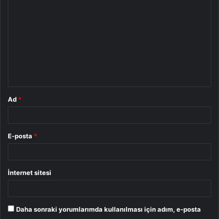
o
r
u
m
*
Ad
*
E-posta
*
İnternet sitesi
Daha sonraki yorumlarımda kullanılması için adım, e-posta