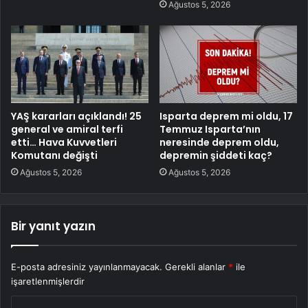
Ağustos 5, 2026
YAŞ kararları açıklandı! 25
Isparta deprem mi oldu, 17
general ve amiral terfi
Temmuz Isparta’nın
etti… Hava Kuvvetleri
neresinde deprem oldu,
Komutanı değişti
depremin şiddeti kaç?
Ağustos 5, 2026
Ağustos 5, 2026
Bir yanıt yazın
E-posta adresiniz yayınlanmayacak.
Gerekli alanlar
*
ile
işaretlenmişlerdir
Y