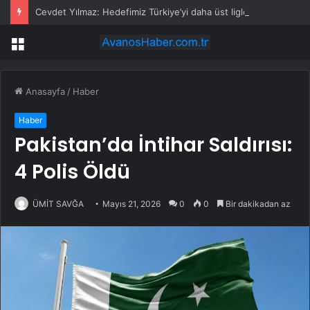
Cevdet Yılmaz: Hedefimiz Türkiye’yi daha üst liglere çıkarmak
Menü
Anasayfa
/
Haber
Haber
Pakistan’da İntihar Saldırısı:
4 Polis Öldü
ÜMİT SAVĞA
Mayıs 21, 2026
0
0
Bir dakikadan az