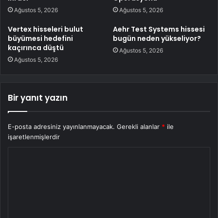
Ağustos 5, 2026
Ağustos 5, 2026
Vertex hisseleri bulut
Aehr Test Systems hissesi
büyümesi hedefini
bugün neden yükseliyor?
kaçırınca düştü
Ağustos 5, 2026
Ağustos 5, 2026
Bir yanıt yazın
E-posta adresiniz yayınlanmayacak.
Gerekli alanlar
*
ile
işaretlenmişlerdir
Y
o
r
u
m