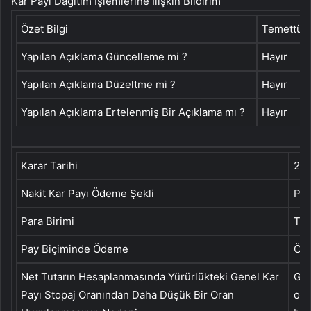
Kar Payı Dağıtım İşlemlerine İlişkin Bildirim
Özet Bilgi
Temettü Ö
Yapılan Açıklama Güncelleme mi ?
Hayır
Yapılan Açıklama Düzeltme mi ?
Hayır
Yapılan Açıklama Ertelenmiş Bir Açıklama mı ?
Hayır
Karar Tarihi
29.
Nakit Kar Payı Ödeme Şekli
Peş
Para Birimi
TR
Pay Biçiminde Ödeme
Öd
Net Tutarın Hesaplanmasında Yürürlükteki Genel Kar
Gay
Payı Stopaj Oranından Daha Düşük Bir Oran
ort