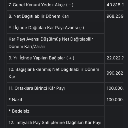
7. Genel Kanuni Yedek Akçe ( – )
40.818.99
8. Net Dağıtılabilir Dönem Karı
968.239.5
Yıl İçinde Dağıtılan Kar Payı Avansı (-)
Kar Payı Avansı Düşülmüş Net Dağıtılabilir
Dönem Karı/Zararı
9. Yıl İçinde Yapılan Bağışlar ( + )
22.022.77
10. Bağışlar Eklenmiş Net Dağıtılabilir Dönem
990.262.3
Karı
11. Ortaklara Birinci Kâr Payı
100.000.0
* Nakit
100.000.0
* Bedelsiz
12. İmtiyazlı Pay Sahiplerine Dağıtılan Kâr Payı