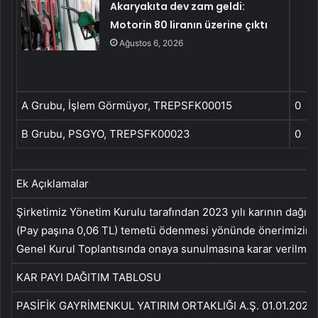
Akaryakıta dev zam geldi:
Motorin 80 liranın üzerine çıktı
Ağustos 6, 2026
A Grubu, İşlem Görmüyor, TREPSFK00015
0
B Grubu, PSGYO, TREPSFK00023
0
Ek Açıklamalar
Şirketimiz Yönetim Kurulu tarafından 2023 yılı karının dağıtı
(Pay paşına 0,06 TL) temetü ödenmesi yönünde önerimizin 
Genel Kurul Toplantısında onaya sunulmasına karar verilmişti
KAR PAYI DAĞITIM TABLOSU
PASİFİK GAYRİMENKUL YATIRIM ORTAKLIĞI A.Ş. 01.01.2023/