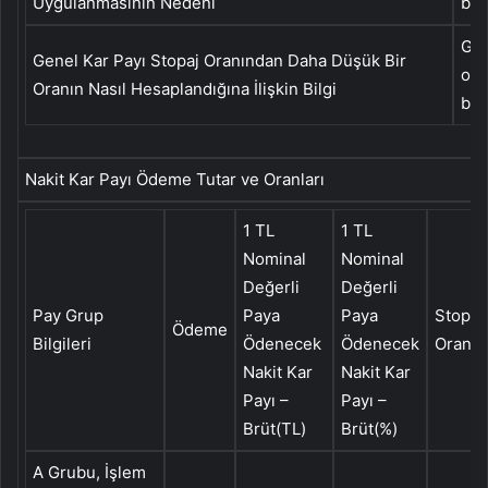
Uygulanmasının Nedeni
bul
Gay
Genel Kar Payı Stopaj Oranından Daha Düşük Bir
ort
Oranın Nasıl Hesaplandığına İlişkin Bilgi
bul
Nakit Kar Payı Ödeme Tutar ve Oranları
1 TL
1 TL
Nominal
Nominal
Değerli
Değerli
Pay Grup
Paya
Paya
Stopaj
Ödeme
Bilgileri
Ödenecek
Ödenecek
Oranı(
Nakit Kar
Nakit Kar
Payı –
Payı –
Brüt(TL)
Brüt(%)
A Grubu, İşlem