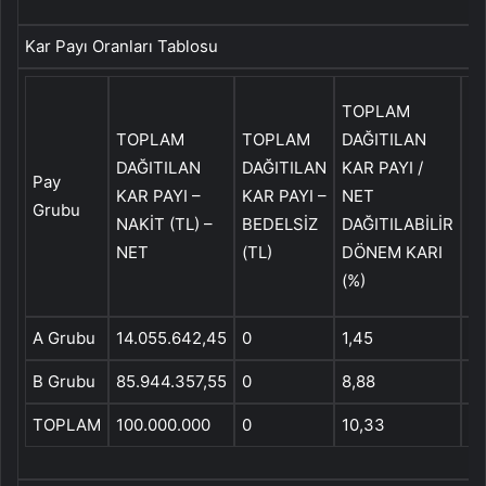
Kar Payı Oranları Tablosu
1 
TOPLAM
N
TOPLAM
TOPLAM
DAĞITILAN
D
DAĞITILAN
DAĞITILAN
KAR PAYI /
Pay
P
KAR PAYI –
KAR PAYI –
NET
Grubu
E
NAKİT (TL) –
BEDELSİZ
DAĞITILABİLİR
PA
NET
(TL)
DÖNEM KARI
TU
(%)
N
A Grubu
14.055.642,45
0
1,45
0,
B Grubu
85.944.357,55
0
8,88
0,
TOPLAM
100.000.000
0
10,33
0,