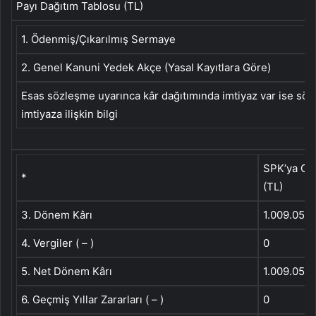
Payı Dağıtım Tablosu (TL)
1. Ödenmiş/Çıkarılmış Sermaye
2. Genel Kanuni Yedek Akçe (Yasal Kayıtlara Göre)
Esas sözleşme uyarınca kâr dağıtımında imtiyaz var ise sö
imtiyaza ilişkin bilgi
SPK’ya Gö
*
(TL)
3. Dönem Kârı
1.009.058
4. Vergiler ( – )
0
5. Net Dönem Kârı
1.009.058
6. Geçmiş Yıllar Zararları ( – )
0