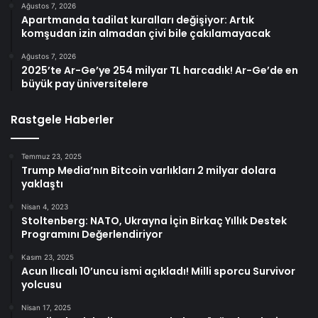
Ağustos 7, 2026
Apartmanda tadilat kuralları değişiyor: Artık
komşudan izin almadan çivi bile çakılamayacak
Ağustos 7, 2026
2025’te Ar-Ge’ye 254 milyar TL harcadık! Ar-Ge’de en
büyük pay üniversitelere
Rastgele Haberler
Temmuz 23, 2025
Trump Media’nın Bitcoin varlıkları 2 milyar dolara
yaklaştı
Nisan 4, 2023
Stoltenberg: NATO, Ukrayna İçin Birkaç Yıllık Destek
Programını Değerlendiriyor
Kasım 23, 2025
Acun Ilıcalı 10’uncu ismi açıkladı! Milli sporcu Survivor
yolcusu
Nisan 17, 2025