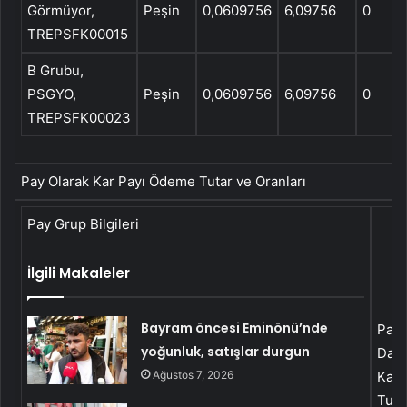
Görmüyor,
Peşin
0,0609756
6,09756
0
TREPSFK00015
B Grubu,
PSGYO,
Peşin
0,0609756
6,09756
0
TREPSFK00023
Pay Olarak Kar Payı Ödeme Tutar ve Oranları
Pay Grup Bilgileri
İlgili Makaleler
Bayram öncesi Eminönü’nde
Pay 
yoğunluk, satışlar durgun
Dağı
Ağustos 7, 2026
Kar 
Tuta