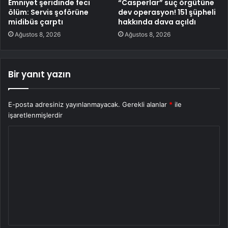
Emniyet şeridinde feci
“Casperlar” suç örgütüne
ölüm: Servis şoförüne
dev operasyon! 151 şüpheli
midibüs çarptı
hakkında dava açıldı
Ağustos 8, 2026
Ağustos 8, 2026
Bir yanıt yazın
E-posta adresiniz yayınlanmayacak.
Gerekli alanlar
*
ile
işaretlenmişlerdir
Y
o
r
u
m
*