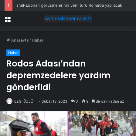
İsrail-Lübnan görüşmelerinin yeni turu Roma’da yapılacak
Menü
Anasayfa
/
Haber
Haber
Rodos Adası’ndan
depremzedelere yardım
gönderildi
EZGİ ÖZLÜ
Şubat 18, 2023
0
9
Bir dakikadan az