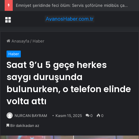
Emniyet şeridinde feci ölüm: Servis şoförüne midibüs çarptı
Menü
Anasayfa
/
Haber
Haber
Saat 9’u 5 geçe herkes
saygı duruşunda
bulunurken, o telefon elinde
volta attı
NURCAN BAYRAM
Kasım 15, 2025
0
0
Bir dakikadan az