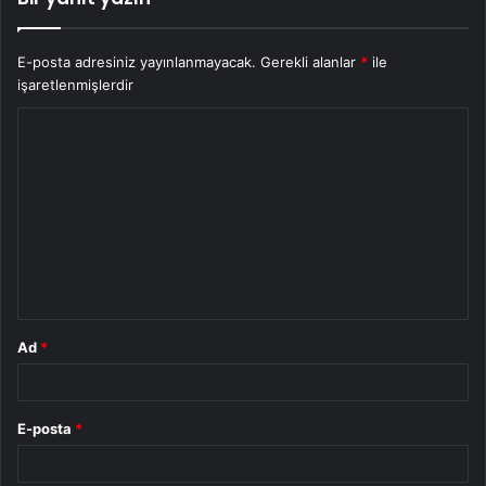
E-posta adresiniz yayınlanmayacak.
Gerekli alanlar
*
ile
işaretlenmişlerdir
Y
o
r
u
m
*
Ad
*
E-posta
*