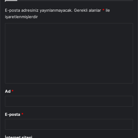
E-posta adresiniz yayınlanmayacak.
Gerekli alanlar
*
ile
işaretlenmişlerdir
Y
o
r
u
m
*
Ad
*
E-posta
*
İnternet sitesi