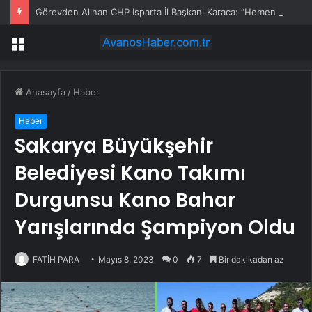
Görevden Alınan CHP Isparta İl Başkanı Karaca: “Hemen Geçiş Yapacağız”
Menü
Anasayfa
/
Haber
Haber
Sakarya Büyükşehir
Belediyesi Kano Takımı
Durgunsu Kano Bahar
Yarışlarında Şampiyon Oldu
FATİH PARA
Mayıs 8, 2023
0
7
Bir dakikadan az