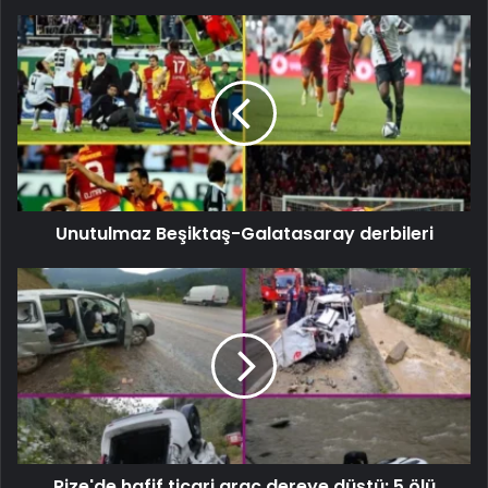
Unutulmaz Beşiktaş-Galatasaray derbileri
Rize'de hafif ticari araç dereye düştü: 5 ölü