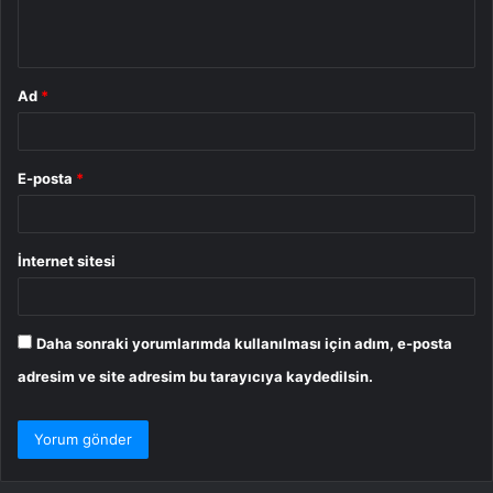
m
*
Ad
*
E-posta
*
İnternet sitesi
Daha sonraki yorumlarımda kullanılması için adım, e-posta
adresim ve site adresim bu tarayıcıya kaydedilsin.