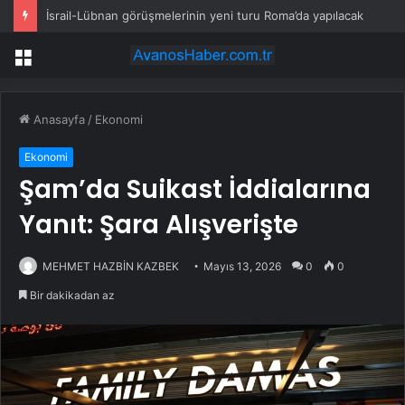
İsrail-Lübnan görüşmelerinin yeni turu Roma’da yapılacak
Menü
Anasayfa
/
Ekonomi
Ekonomi
Şam’da Suikast İddialarına
Yanıt: Şara Alışverişte
MEHMET HAZBİN KAZBEK
Mayıs 13, 2026
0
0
Bir dakikadan az