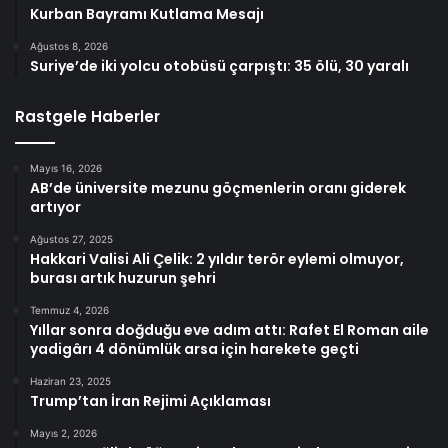
Kurban Bayramı Kutlama Mesajı
Ağustos 8, 2026
Suriye’de iki yolcu otobüsü çarpıştı: 35 ölü, 30 yaralı
Rastgele Haberler
Mayıs 16, 2026
AB’de üniversite mezunu göçmenlerin oranı giderek
artıyor
Ağustos 27, 2025
Hakkari Valisi Ali Çelik: 2 yıldır terör eylemi olmuyor,
burası artık huzurun şehri
Temmuz 4, 2026
Yıllar sonra doğduğu eve adım attı: Rafet El Roman aile
yadigârı 4 dönümlük arsa için harekete geçti
Haziran 23, 2025
Trump’tan İran Rejimi Açıklaması
Mayıs 2, 2026