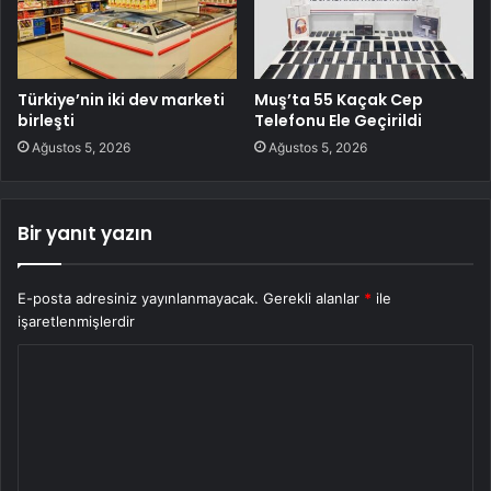
Türkiye’nin iki dev marketi
Muş’ta 55 Kaçak Cep
birleşti
Telefonu Ele Geçirildi
Ağustos 5, 2026
Ağustos 5, 2026
Bir yanıt yazın
E-posta adresiniz yayınlanmayacak.
Gerekli alanlar
*
ile
işaretlenmişlerdir
Y
o
r
u