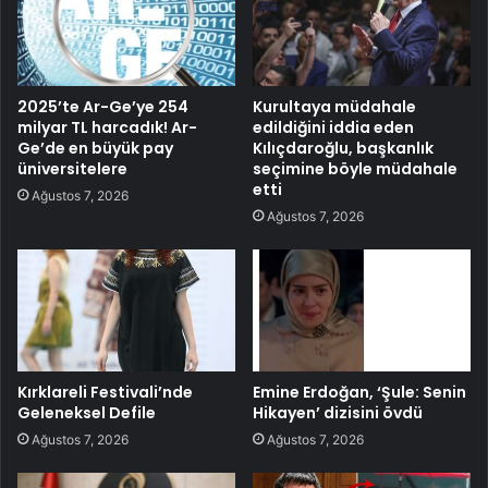
2025’te Ar-Ge’ye 254
Kurultaya müdahale
milyar TL harcadık! Ar-
edildiğini iddia eden
Ge’de en büyük pay
Kılıçdaroğlu, başkanlık
üniversitelere
seçimine böyle müdahale
etti
Ağustos 7, 2026
Ağustos 7, 2026
Kırklareli Festivali’nde
Emine Erdoğan, ‘Şule: Senin
Geleneksel Defile
Hikayen’ dizisini övdü
Ağustos 7, 2026
Ağustos 7, 2026