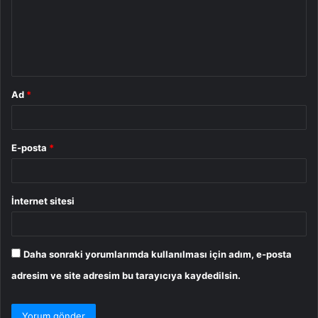
u
m
*
Ad
*
E-posta
*
İnternet sitesi
Daha sonraki yorumlarımda kullanılması için adım, e-posta
adresim ve site adresim bu tarayıcıya kaydedilsin.