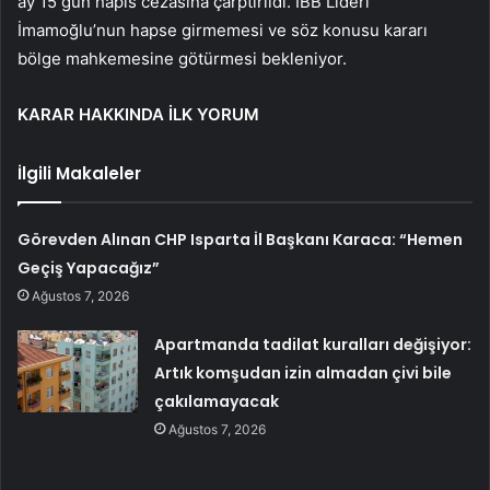
ay 15 gün hapis cezasına çarptırıldı. İBB Lideri
İmamoğlu’nun hapse girmemesi ve söz konusu kararı
bölge mahkemesine götürmesi bekleniyor.
KARAR HAKKINDA İLK YORUM
İlgili Makaleler
Görevden Alınan CHP Isparta İl Başkanı Karaca: “Hemen
Geçiş Yapacağız”
Ağustos 7, 2026
Apartmanda tadilat kuralları değişiyor:
Artık komşudan izin almadan çivi bile
çakılamayacak
Ağustos 7, 2026