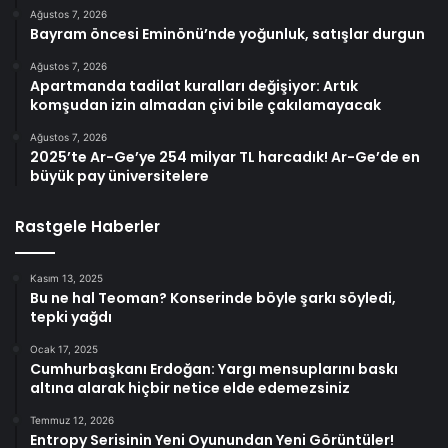
Ağustos 7, 2026
Bayram öncesi Eminönü’nde yoğunluk, satışlar durgun
Ağustos 7, 2026
Apartmanda tadilat kuralları değişiyor: Artık
komşudan izin almadan çivi bile çakılamayacak
Ağustos 7, 2026
2025’te Ar-Ge’ye 254 milyar TL harcadık! Ar-Ge’de en
büyük pay üniversitelere
Rastgele Haberler
Kasım 13, 2025
Bu ne hal Teoman? Konserinde böyle şarkı söyledi,
tepki yağdı
Ocak 17, 2025
Cumhurbaşkanı Erdoğan: Yargı mensuplarını baskı
altına alarak hiçbir netice elde edemezsiniz
Temmuz 12, 2026
Entropy Serisinin Yeni Oyunundan Yeni Görüntüler!