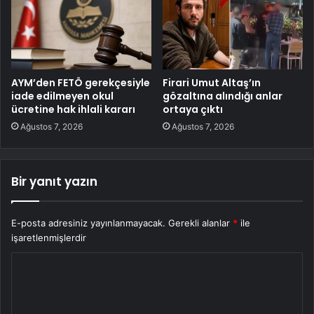
AYM’den FETÖ gerekçesiyle
Firari Umut Altaş’ın
iade edilmeyen okul
gözaltına alındığı anlar
ücretine hak ihlali kararı
ortaya çıktı
Ağustos 7, 2026
Ağustos 7, 2026
Bir yanıt yazın
E-posta adresiniz yayınlanmayacak.
Gerekli alanlar
*
ile
işaretlenmişlerdir
Y
o
r