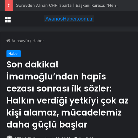
Görevden Alınan CHP Isparta İl Başkanı Karaca: “Hemen Geçiş Yapacağız”
Menü
Anasayfa
/
Haber
Haber
Son dakika!
İmamoğlu’ndan hapis
cezası sonrası ilk sözler:
Halkın verdiği yetkiyi çok az
kişi alamaz, mücadelemiz
daha güçlü başlar