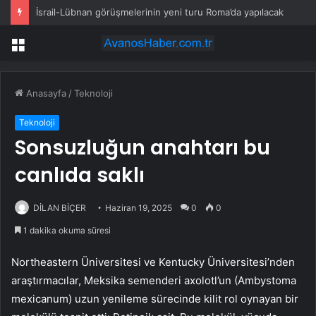
İsrail-Lübnan görüşmelerinin yeni turu Roma’da yapılacak
Menü
Anasayfa
/
Teknoloji
Teknoloji
Sonsuzluğun anahtarı bu
canlıda saklı
DİLAN BİÇER
Haziran 19, 2025
0
0
1 dakika okuma süresi
Northeastern Üniversitesi ve Kentucky Üniversitesi’nden
araştırmacılar, Meksika semenderi axolotl’un (Ambystoma
mexicanum) uzun yenileme sürecinde kilit rol oynayan bir