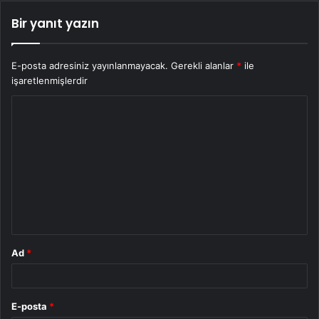
Bir yanıt yazın
E-posta adresiniz yayınlanmayacak.
Gerekli alanlar
*
ile
işaretlenmişlerdir
Y
o
r
u
m
*
Ad
*
E-posta
*