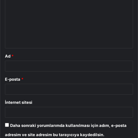
o
r
u
m
*
Ad
*
E-posta
*
İnternet sitesi
Daha sonraki yorumlarımda kullanılması için adım, e-posta
adresim ve site adresim bu tarayıcıya kaydedilsin.