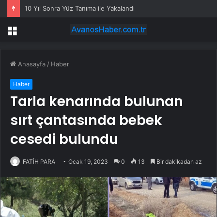
10 Yıl Sonra Yüz Tanıma ile Yakalandı
Menü
Anasayfa
/
Haber
Haber
Tarla kenarında bulunan
sırt çantasında bebek
cesedi bulundu
FATİH PARA
Ocak 19, 2023
0
13
Bir dakikadan az