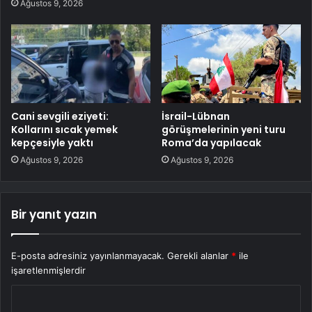
Ağustos 9, 2026
Cani sevgili eziyeti:
İsrail-Lübnan
Kollarını sıcak yemek
görüşmelerinin yeni turu
kepçesiyle yaktı
Roma’da yapılacak
Ağustos 9, 2026
Ağustos 9, 2026
Bir yanıt yazın
E-posta adresiniz yayınlanmayacak.
Gerekli alanlar
*
ile
işaretlenmişlerdir
Y