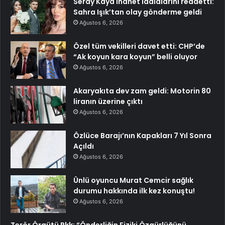
Seray Kaya ihanet iddialarını reddetti:
Sahra Işık’tan olay gönderme geldi
Ağustos 6, 2026
Özel tüm vekilleri davet etti: CHP’de
“Ak koyun kara koyun” belli oluyor
Ağustos 6, 2026
Akaryakıta dev zam geldi: Motorin 80
liranın üzerine çıktı
Ağustos 6, 2026
Özlüce Barajı’nın Kapakları 7 Yıl Sonra
Açıldı
Ağustos 6, 2026
Ünlü oyuncu Murat Cemcir sağlık
durumu hakkında ilk kez konuştu!
Ağustos 6, 2026
Terör Örgütü Pkk: “Önderliğin Fiziki Özgürlüğünü