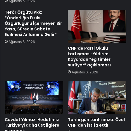
Ağustos 6, 2026
Terör Örgütü Pkk:
“Önderliğin Fiziki
Özgürlüğünü İçermeyen Bir
Yasa, Sürecin Sabote
Edilmesi Anlamına Gelir”
Ağustos 6, 2026
CHP’de Parti Okulu
tartışması: Yıldırım
Kaya’dan “eğitimler
sürüyor” açıklaması
Ağustos 6, 2026
Cevdet Yılmaz: Hedefimiz
Tarihi gün tarihi imza: Özel
Türkiye’yi daha üst liglere
CHP’den istifa etti!
çıkarmak