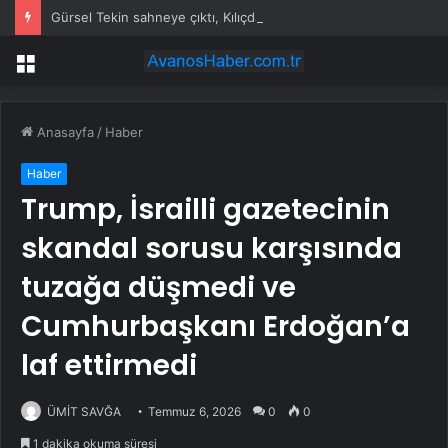
Gürsel Tekin sahneye çıktı, Kılıçdaroğlu’nun yanında fırça attı: ‘Ne işiniz var burada?’
Menü
Anasayfa
/
Haber
Haber
Trump, İsrailli gazetecinin
skandal sorusu karşısında
tuzağa düşmedi ve
Cumhurbaşkanı Erdoğan’a
laf ettirmedi
ÜMİT SAVĞA
Temmuz 6, 2026
0
0
1 dakika okuma süresi