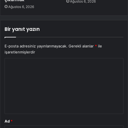
Ağustos 6, 2026
Ağustos 6, 2026
Bir yanıt yazın
E-posta adresiniz yayınlanmayacak.
Gerekli alanlar
*
ile
işaretlenmişlerdir
Y
o
r
u
m
*
Ad
*