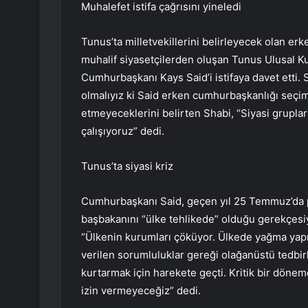
Muhalefet istifa çağrısını yineledi
Tunus’ta milletvekillerini belirleyecek olan er
muhalif siyasetçilerden oluşan Tunus Ulusal K
Cumhurbaşkanı Kays Said’i istifaya davet etti. S
olmalıyız ki Said erken cumhurbaşkanlığı seçimin
etmeyeceklerini belirten Shabi, “Siyasi gruplar
çalışıyoruz” dedi.
Tunus’ta siyasi kriz
Cumhurbaşkanı Said, geçen yıl 25 Temmuz’da 
başbakanını “ülke tehlikede” olduğu gerekçesi
“Ülkenin kurumları çöküyor. Ülkede yağma yapıl
verilen sorumluluklar gereği olağanüstü tedbirl
kurtarmak için harekete geçti. Kritik bir döne
izin vermeyeceğiz” dedi.