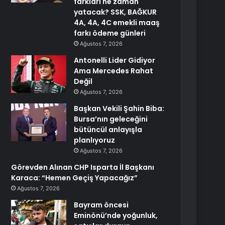
farkları ne zaman
yatacak? SSK, BAĞKUR
4A, 4A, 4C emekli maaş
farkı ödeme günleri
Ağustos 7, 2026
Antonelli Lider Gidiyor
Ama Mercedes Rahat
Değil
Ağustos 7, 2026
Başkan Vekili Şahin Biba:
Bursa’nın geleceğini
bütüncül anlayışla
planlıyoruz
Ağustos 7, 2026
Görevden Alınan CHP Isparta İl Başkanı
Karaca: “Hemen Geçiş Yapacağız”
Ağustos 7, 2026
Bayram öncesi
Eminönü’nde yoğunluk,