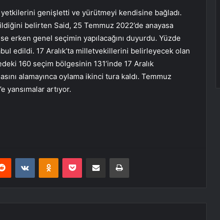
yetkilerini genişletti ve yürütmeyi kendisine bağladı.
ildiğini belirten Said, 25 Temmuz 2022’de anayasa
 ise erken genel seçimin yapılacağını duyurdu. Yüzde
l edildi. 17 Aralık’ta milletvekillerini belirleyecek olan
edeki 160 seçim bölgesinin 131’inde 17 Aralık
lasını alamayınca oylama ikinci tura kaldı. Temmuz
’e yansımalar artıyor.
erest
Reddit
VKontakte
Odnoklassniki
Pocket
E-Posta ile paylaş
Yazdır