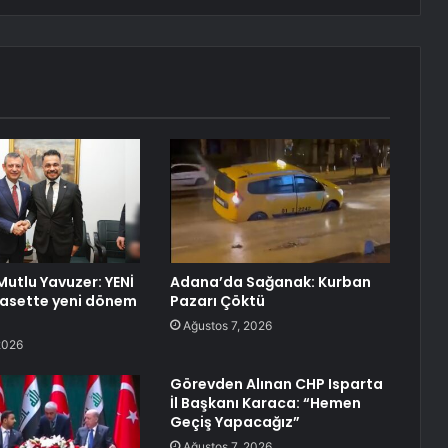
 Mutlu Yavuzer: YENİ
Adana’da Sağanak: Kurban
iyasette yeni dönem
Pazarı Çöktü
Ağustos 7, 2026
2026
Görevden Alınan CHP Isparta
İl Başkanı Karaca: “Hemen
Geçiş Yapacağız”
Ağustos 7, 2026