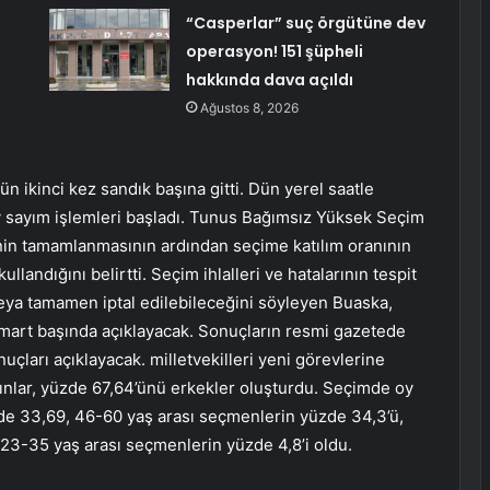
:
“Casperlar” suç örgütüne dev
operasyon! 151 şüpheli
hakkında dava açıldı
Ağustos 8, 2026
dün ikinci kez sandık başına gitti. Dün yerel saatle
oy sayım işlemleri başladı. Tunus Bağımsız Yüksek Seçim
inin tamamlanmasının ardından seçime katılım oranının
landığını belirtti. Seçim ihlalleri ve hatalarının tespit
eya tamamen iptal edilebileceğini söyleyen Buaska,
mart başında açıklayacak. Sonuçların resmi gazetede
ları açıklayacak. milletvekilleri yeni görevlerine
ınlar, yüzde 67,64’ünü erkekler oluşturdu. Seçimde oy
de 33,69, 46-60 yaş arası seçmenlerin yüzde 34,3’ü,
23-35 yaş arası seçmenlerin yüzde 4,8’i oldu.