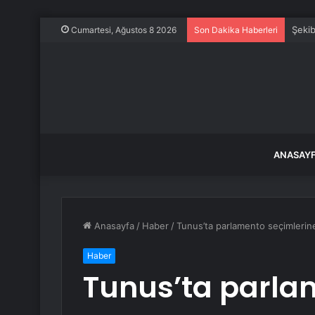
Şekib
Cumartesi, Ağustos 8 2026
Son Dakika Haberleri
ANASAY
Anasayfa
/
Haber
/
Tunus’ta parlamento seçimlerine
Haber
Tunus’ta parla