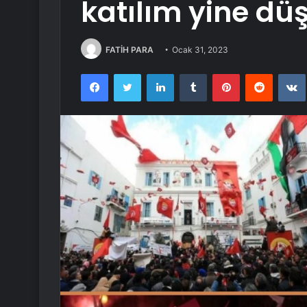
katılım yine dü
FATİH PARA
Ocak 31, 2023
Facebook
Twitter
LinkedIn
Tumblr
Pinterest
Reddit