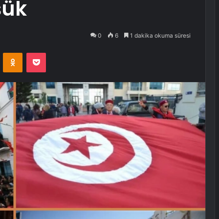
şük
0
6
1 dakika okuma süresi
VKontakte
Odnoklassniki
Pocket