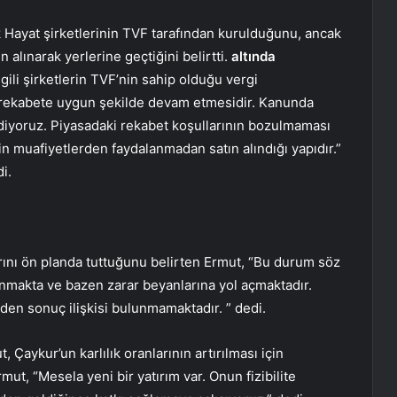
ak Hayat şirketlerinin TVF tarafından kurulduğunu, ancak
ın alınarak yerlerine geçtiğini belirtti.
altında
ilgili şirketlerin TVF’nin sahip olduğu vergi
 rekabete uygun şekilde devam etmesidir. Kanunda
iyoruz. Piyasadaki rekabet koşullarının bozulmaması
in muafiyetlerden faydalanmadan satın alındığı yapıdır.”
i.
rını ön planda tuttuğunu belirten Ermut, “Bu durum söz
nmakta ve bazen zarar beyanlarına yol açmaktadır.
en sonuç ilişkisi bulunmamaktadır. ” dedi.
, Çaykur’un karlılık oranlarının artırılması için
rmut, “Mesela yeni bir yatırım var. Onun fizibilite