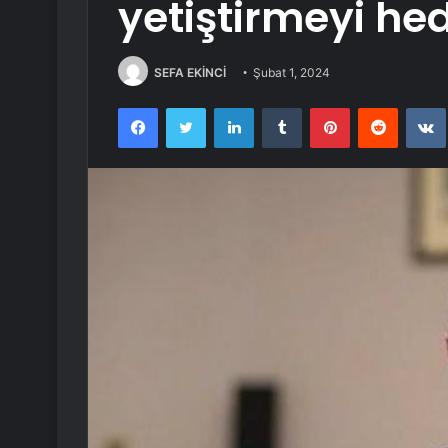
yetiştirmeyi hed
SEFA EKİNCİ
Şubat 1, 2024
Facebook
Twitter
LinkedIn
Tumblr
Pinterest
Reddit