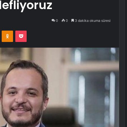
efliyoruz
0
0
3 dakika okuma süresi
VKontakte
Odnoklassniki
Pocket