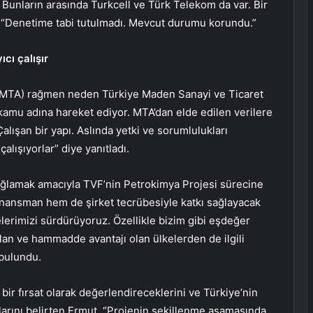
 Bunların arasında Turkcell ve Türk Telekom da var. Bir
” “Denetime tabi tutulmadı. Mevcut durumu korundu.”
cı çalışır
(MTA) rağmen neden Türkiye Maden Sanayi ve Ticaret
amu adına hareket ediyor. MTA’dan elde edilen verilere
“Çalışan bir yapı. Aslında yetki ve sorumlulukları
çalışıyorlar” diye yanıtladı.
ı sağlamak amacıyla TVF’nin Petrokimya Projesi sürecine
inansman hem de şirket tecrübesiyle katkı sağlayacak
lerimizi sürdürüyoruz. Özellikle bizim gibi eşdeğer
lan ve hammadde avantajı olan ülkelerden de ilgili
 bulundu.
 bir fırsat olarak değerlendireceklerini ve Türkiye’nin
klarını belirten Ermut, “Projenin şekillenme aşamasında