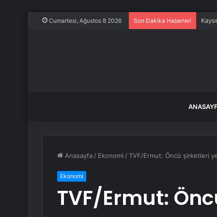
Kayse
Cumartesi, Ağustos 8 2026
Son Dakika Haberleri
ANASAY
Anasayfa
/
Ekonomi
/
TVF/Ermut: Öncü şirketleri ye
Ekonomi
TVF/Ermut: Öncü