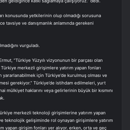
izden geldiğince katkı sağlamaya çalışıyoruz.” dedi.
ları konusunda yetkilerinin olup olmadığı sorusuna
dece tavsiye ve danışmanlık anlamında gerekeni
lmadığını vurguladı.
Ermut, “Türkiye Yüzyılı vizyonunun bir parçası olan
 Türkiye merkezli girişimlere yatırım yapan fonları
n yararlanabilmek için Türkiye’de kurulmuş olması ve
esi gerekiyor.” Türkiye’de istihdam edilmeleri, yurt
nai mülkiyet haklarını veya gelirlerinin büyük bir kısmını
ak.
rkiye merkezli teknoloji girişimlerine yatırım yapan
 ve teknolojik gelişiminde rol oynayan girişimlere yatırım
m yapan girişim fonları yer alıyor. erken, orta ve geç