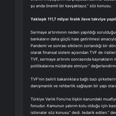
şu anda önemli bir kavşaktayız.” söz konusu.
Yaklaşık 111,7 milyar liralık ilave takviye yapıl
Sermaye artırımının neden yapıldığı sorulduğu
bankaların daha güçlü hale getirilmesi amacıyla 
Pandemi ve sonrası etkilerin zorlandığı bir dö
olarak finansal sistem açısından TVF de riskler
TVF, sermaye artırımı sonrasında kaynakların na
politikalarına müdahale etmiyor.” değerlendirme
TVF’nin belirli bakanlıklara bağlı bazı şirketle
danışmanlık ve rehberlik sağlayan bir yapı ola
Türkiye Varlık Fonu’na ilişkin kanundaki muafiye
fonudur. Kamunun yatırım kolu olduğu için bazı s
istisnalar söz konusu” dedi. tedarik edilen.” ded