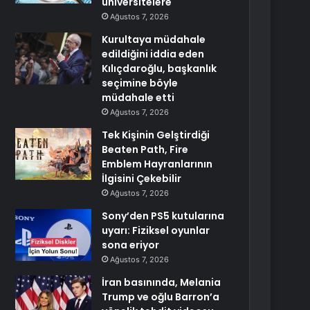
üniversitelere
Ağustos 7, 2026
Kurultaya müdahale
edildiğini iddia eden
Kılıçdaroğlu, başkanlık
seçimine böyle
müdahale etti
Ağustos 7, 2026
Tek Kişinin Gelştirdiği
Beaten Path, Fire
Emblem Hayranlarının
İlgisini Çekebilir
Ağustos 7, 2026
Sony’den PS5 kutularına
uyarı: Fiziksel oyunlar
sona eriyor
Ağustos 7, 2026
İran basınında, Melania
Trump ve oğlu Barron’a