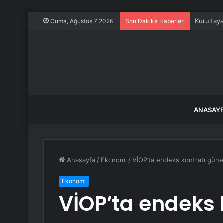
Kurultaya
Cuma, Ağustos 7 2026
Son Dakika Haberleri
ANASAY
Anasayfa
/
Ekonomi
/
VİOP’ta endeks kontratı güne
Ekonomi
VİOP’ta endeks 