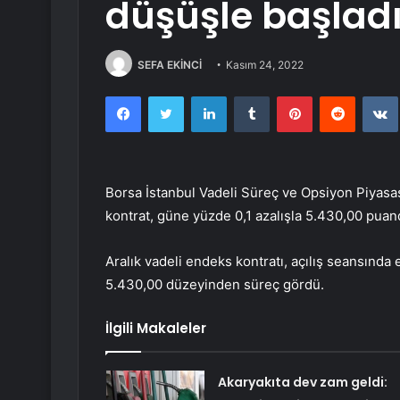
düşüşle başlad
SEFA EKİNCİ
Kasım 24, 2022
Facebook
Twitter
LinkedIn
Tumblr
Pinterest
Reddit
Borsa İstanbul Vadeli Süreç ve Opsiyon Piyasas
kontrat, güne yüzde 0,1 azalışla 5.430,00 puan
Aralık vadeli endeks kontratı, açılış seansında 
5.430,00 düzeyinden süreç gördü.
İlgili Makaleler
Akaryakıta dev zam geldi: