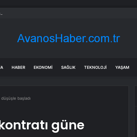
 müdahale edildiğini iddia eden Kılıçdaroğlu, başkanlık seçimine böyle m
FA
HABER
EKONOMI
SAĞLIK
TEKNOLOJI
YAŞAM
 düşüşle başladı
kontratı güne