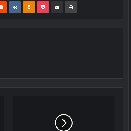
erest
Reddit
VKontakte
Odnoklassniki
Pocket
E-Posta ile paylaş
Yazdır