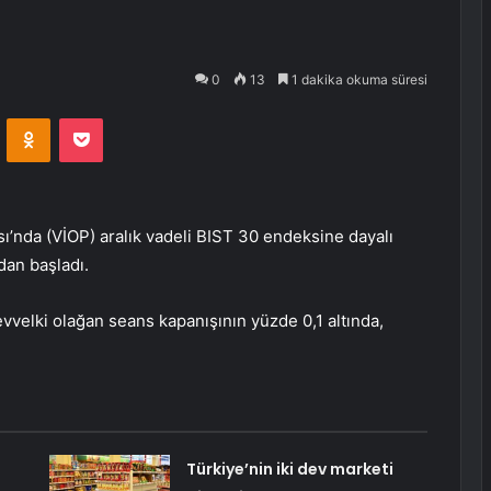
ı
0
13
1 dakika okuma süresi
VKontakte
Odnoklassniki
Pocket
ı’nda (VİOP) aralık vadeli BIST 30 endeksine dayalı
dan başladı.
evvelki olağan seans kapanışının yüzde 0,1 altında,
Türkiye’nin iki dev marketi