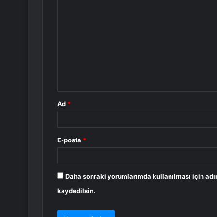
Y
o
r
u
m
*
Ad
*
E-posta
*
Daha sonraki yorumlarımda kullanılması için adı
kaydedilsin.