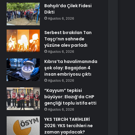
Bahşılı’da Çilek Fidesi
Dikti
Ağustos 6, 2026
Serbest bırakılan Tan
Taşçı’nın sahnede
yüzüne alev parladı
Ağustos 6, 2026
Kıbrıs’ta havalimanında
şok olay: Bagajdan 4
insan embriyosu çıktı
Ağustos 6, 2026
“Kayyum” tepkisi
büyüyor: Elazığ’da CHP
gençliği toplu istifa etti
Ağustos 6, 2026
YKS TERCİH TARİHLERİ
2026: YKS tercihleri ne
zaman yapılacak?