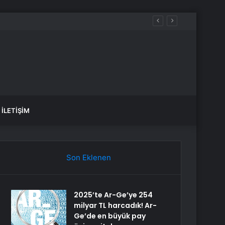
üdahale etti
İLETIŞIM
Son Eklenen
2025’te Ar-Ge’ye 254
milyar TL harcadık! Ar-
Ge’de en büyük pay