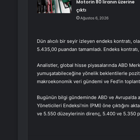
Motorin 80 liranın üzerine
çıktı
Ağustos 6, 2026
Dün alıcılı bir seyir izleyen endeks kontratı, 
5.435,00 puandan tamamladı. Endeks kontratı,
Analistler, global hisse piyasalarında ABD Mer
yumuşatabileceğine yönelik beklentilerle pozitif
makroekonomik veri gündemi ve Fed’in toplantı 
Bugünün bilgi gündeminde ABD ve Avrupa’da aç
Yöneticileri Endeksi’nin (PMI) öne çıktığını akt
ve 5.550 düzeylerinin direnç, 5.400 ve 5.350 