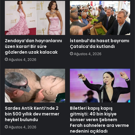
Zendaya’dan hayranlarını
İstanbul’da hasat bayramı
üzen karar! Bir süre
Çatalca’da kutlandı
gözlerden uzak kalacak
Ağustos 4, 2026
Ağustos 4, 2026
Sardes Antik Kenti’nde 2
Biletleri kapış kapış
bin 500 yıllık dev mermer
gitmişti: 40 bin kişiye
heykel bulundu
konser veren Şebnem
Ferah sahnelere ara verme
Ağustos 4, 2026
nedenini açıkladı