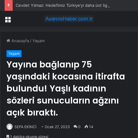
Cevdet Yılmaz: Hedefimiz Türkiye’yi daha üst liglere çıkarmak
Menü
Anasayfa
/
Yaşam
Yaşam
Yayına bağlanıp 75
yaşındaki kocasına itirafta
bulundu! Yaşlı kadının
sözleri sunucuların ağzını
açık bıraktı.
SEFA EKİNCİ
Ocak 27, 2023
0
14
1 dakika okuma süresi