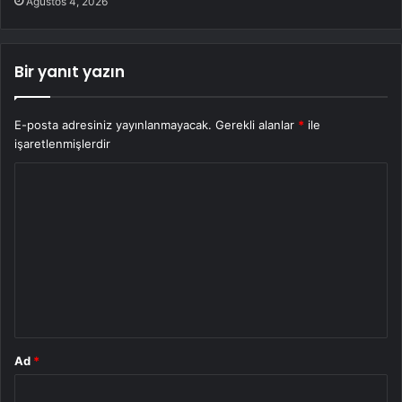
Ağustos 4, 2026
Bir yanıt yazın
E-posta adresiniz yayınlanmayacak.
Gerekli alanlar
*
ile
işaretlenmişlerdir
Y
o
r
u
m
*
Ad
*