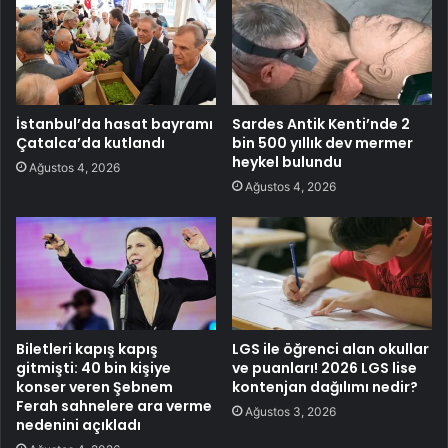
İstanbul’da hasat bayramı
Sardes Antik Kenti’nde 2
Çatalca’da kutlandı
bin 500 yıllık dev mermer
heykel bulundu
Ağustos 4, 2026
Ağustos 4, 2026
Biletleri kapış kapış
LGS ile öğrenci alan okullar
gitmişti: 40 bin kişiye
ve puanları! 2026 LGS lise
konser veren Şebnem
kontenjan dağılımı nedir?
Ferah sahnelere ara verme
Ağustos 3, 2026
nedenini açıkladı