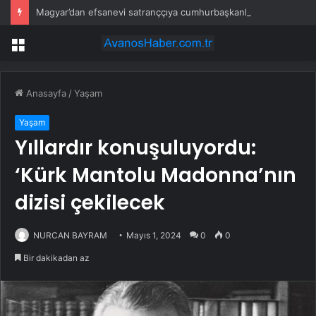
Magyar’dan efsanevi satranççıya cumhurbaşkanlığı teklifi
Menü
Anasayfa
/
Yaşam
Yaşam
Yıllardır konuşuluyordu:
‘Kürk Mantolu Madonna’nın
dizisi çekilecek
NURCAN BAYRAM
Mayıs 1, 2024
0
0
Bir dakikadan az