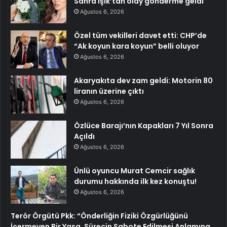
Sahra Işık’tan olay gönderme geldi
Ağustos 6, 2026
Özel tüm vekilleri davet etti: CHP’de
“Ak koyun kara koyun” belli oluyor
Ağustos 6, 2026
Akaryakıta dev zam geldi: Motorin 80
liranın üzerine çıktı
Ağustos 6, 2026
Özlüce Barajı’nın Kapakları 7 Yıl Sonra
Açıldı
Ağustos 6, 2026
Ünlü oyuncu Murat Cemcir sağlık
durumu hakkında ilk kez konuştu!
Ağustos 6, 2026
Terör Örgütü Pkk: “Önderliğin Fiziki Özgürlüğünü
İçermeyen Bir Yasa, Sürecin Sabote Edilmesi Anlamına