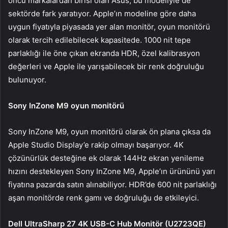
öncü markalardan birisi olan Asus, bu modeliyle de
sektörde fark yaratıyor. Apple’ın modeline göre daha
uygun fiyatıyla piyasada yer alan monitör, oyun monitörü
olarak tercih edilebilecek kapasitede. 1000 nit tepe
parlaklığı ile öne çıkan ekranda HDR, özel kalibrasyon
değerleri ve Apple ile yarışabilecek bir renk doğruluğu
bulunuyor.
Sony InZone M9 oyun monitörü
Sony InZone M9, oyun monitörü olarak ön plana çıksa da
Apple Studio Display’e rakip olmayı başarıyor. 4K
çözünürlük desteğine ek olarak 144Hz ekran yenileme
hızını destekleyen Sony InZone M9, Apple’ın ürününü yarı
fiyatına pazarda satın alınabiliyor. HDR’de 600 nit parlaklığı
aşan monitörde renk gamı ve doğruluğu de etkileyici.
Dell UltraSharp 27 4K USB-C Hub Monitör (U2723QE)