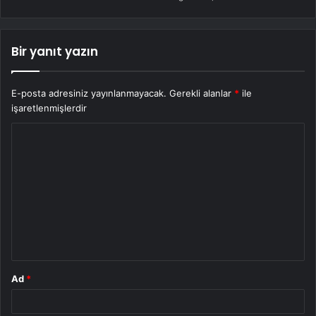
Bir yanıt yazın
E-posta adresiniz yayınlanmayacak.
Gerekli alanlar
*
ile
işaretlenmişlerdir
Y
o
r
u
m
*
Ad
*