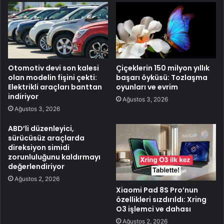
Otomotiv devi son kalesi
Çiçeklerin 150 milyon yıllık
olan modelin fişini çekti:
başarı öyküsü: Tozlaşma
Elektrikli araçları banttan
oyunları ve evrim
indiriyor
Ağustos 3, 2026
Ağustos 3, 2026
ABD’li düzenleyici,
sürücüsüz araçlarda
direksiyon simidi
zorunluluğunu kaldırmayı
değerlendiriyor
Ağustos 2, 2026
Xiaomi Pad 8S Pro’nun
özellikleri sızdırıldı: Xring
O3 işlemci ve dahası
Ağustos 2, 2026