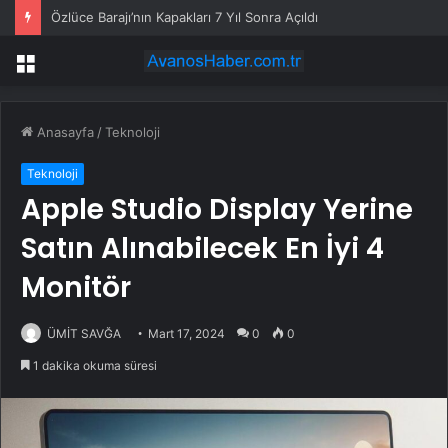
Özlüce Barajı’nın Kapakları 7 Yıl Sonra Açıldı
Menü
Anasayfa
/
Teknoloji
Teknoloji
Apple Studio Display Yerine
Satın Alınabilecek En İyi 4
Monitör
ÜMİT SAVĞA
Mart 17, 2024
0
0
1 dakika okuma süresi