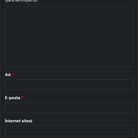
Y
o
r
u
m
*
Ad
*
E-posta
*
İnternet sitesi