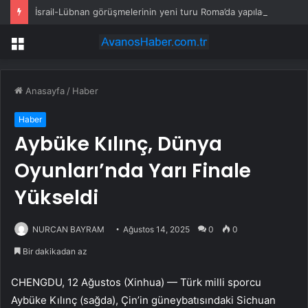
İsrail-Lübnan görüşmelerinin yeni turu Roma’da yapılacak
Menü
Anasayfa
/
Haber
Haber
Aybüke Kılınç, Dünya
Oyunları’nda Yarı Finale
Yükseldi
NURCAN BAYRAM
Ağustos 14, 2025
0
0
Bir dakikadan az
CHENGDU, 12 Ağustos (Xinhua) — Türk milli sporcu
Aybüke Kılınç (sağda), Çin’in güneybatısındaki Sichuan