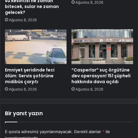
su kesintisi ne zaman
Ağustos 8, 2026
bitecek, sular ne zaman
gelecek?
Ağustos 8, 2026
Emniyet şeridinde feci
“Casperlar” suç örgütüne
ölüm: Servis şoförüne
dev operasyon! 151 şüpheli
midibüs çarptı
hakkında dava açıldı
Ağustos 8, 2026
Ağustos 8, 2026
Bir yanıt yazın
E-posta adresiniz yayınlanmayacak.
Gerekli alanlar
*
ile
işaretlenmişlerdir