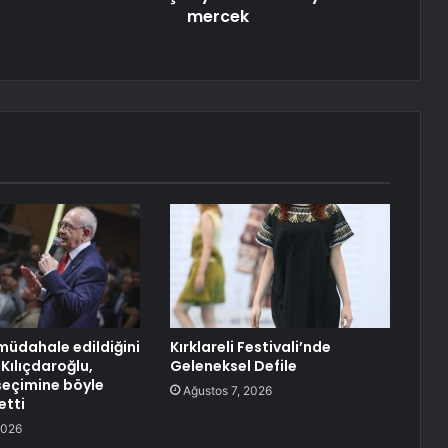
mercek
müdahale edildiğini
Kırklareli Festivali’nde
Kılıçdaroğlu,
Geleneksel Defile
seçimine böyle
Ağustos 7, 2026
etti
2026