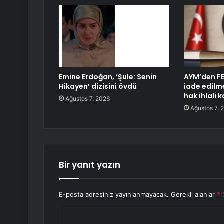
Emine Erdoğan, ‘Şule: Senin
AYM’den FE
Hikayen’ dizisini övdü
iade edilm
hak ihlali k
Ağustos 7, 2026
Ağustos 7, 
Bir yanıt yazın
E-posta adresiniz yayınlanmayacak.
Gerekli alanlar
*
i
Y