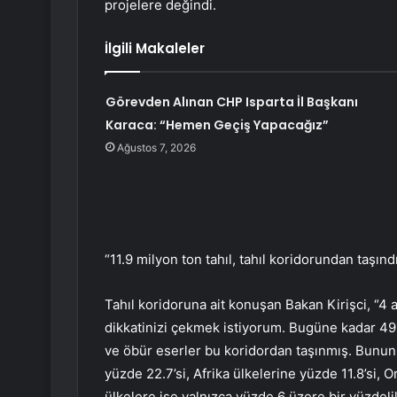
projelere değindi.
İlgili Makaleler
Görevden Alınan CHP Isparta İl Başkanı
Karaca: “Hemen Geçiş Yapacağız”
Ağustos 7, 2026
“11.9 milyon ton tahıl, tahıl koridorundan taşınd
Tahıl koridoruna ait konuşan Bakan Kirişci, “4 
dikkatinizi çekmek istiyorum. Bugüne kadar 491
ve öbür eserler bu koridordan taşınmış. Bunun 
yüzde 22.7’si, Afrika ülkelerine yüzde 11.8’si, O
ülkelere ise yalnızca yüzde 6 üzere bir yüzdelik