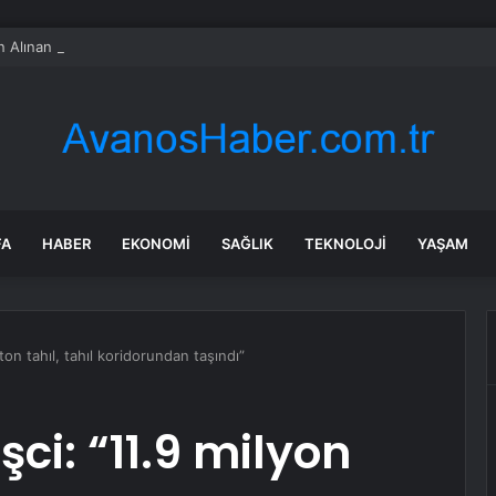
 Alınan CHP Isparta İl Başkanı Karaca: “Hemen Geçiş Yapacağız”
FA
HABER
EKONOMI
SAĞLIK
TEKNOLOJI
YAŞAM
 ton tahıl, tahıl koridorundan taşındı”
şci: “11.9 milyon