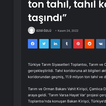
ton tahıl, tahıl
taşındı”
EZGİ ÖZLÜ
Kasım 24, 2022
Facebook
Twitter
LinkedIn
Tumblr
Pinterest
Reddit
Türkiye Tarım Siyasetleri Toplantısı, Tarım ve 
gerçekleştirildi. Tahıl koridoruna ait bilgileri
koridorundan geçmiş, 11.9 milyon ton tahıl ve 
Tarım ve Orman Bakanı Vahit Kirişci, Çamlıca DS
araya geldi. ‘Tarım Varsa Hayat Var’ projesi çer
Toplantısı’nda konuşan Bakan Kirişci, Türkiye’d