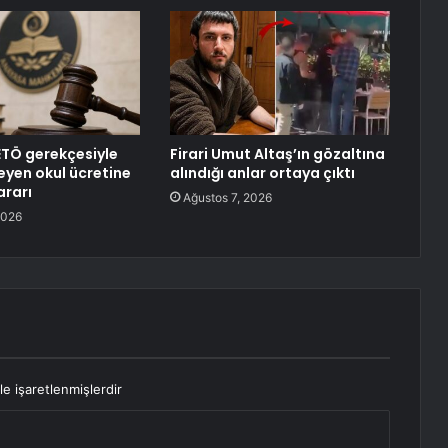
TÖ gerekçesiyle
Firari Umut Altaş’ın gözaltına
eyen okul ücretine
alındığı anlar ortaya çıktı
ararı
Ağustos 7, 2026
2026
le işaretlenmişlerdir