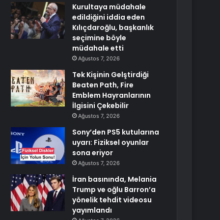
Kurultaya müdahale
edildiğini iddia eden
Kılıçdaroğlu, başkanlık
seçimine böyle
müdahale etti
Ağustos 7, 2026
Tek Kişinin Gelştirdiği
Beaten Path, Fire
Emblem Hayranlarının
İlgisini Çekebilir
Ağustos 7, 2026
Sony’den PS5 kutularına
uyarı: Fiziksel oyunlar
sona eriyor
Ağustos 7, 2026
İran basınında, Melania
Trump ve oğlu Barron’a
yönelik tehdit videosu
yayımlandı