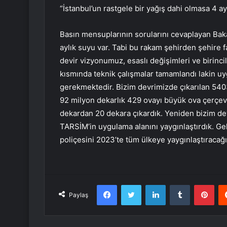
“İstanbul’un rastgele bir yağış dahi olmasa 4 ay
Basın mensuplarının sorularını cevaplayan Baka
aylık suyu var. Tabi bu rakam şehirden şehire fa
devir vizyonumuz, esaslı değişimleri ve birinci
kısmında teknik çalışmalar tamamlandı lakin uy
gerekmektedir. Bizim devrimizde çıkarılan 540
92 milyon dekarlık 429 ovayı büyük ova çerçev
dekardan 20 dekara çıkardık. Yeniden bizim dev
TARSİM’in uygulama alanını yaygınlaştırdık. Gel
poliçesini 2023’te tüm ülkeye yaygınlaştıracağ
Facebook
Twitter
LinkedIn
Tumblr
Pint
Paylaş