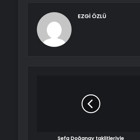
EZGİ ÖZLÜ
Sefa Doğanay taklitleriyle