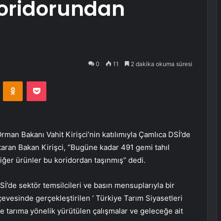
 koridorundan
0
11
2 dakika okuma süresi
VKontakte
Odnoklassniki
Pocket
Orman Bakanı Vahit Kirişci’nin katılımıyla Çamlıca DSİ’de
 aktaran Bakan Kirişci, “Bugüne kadar 491 gemi tahıl
diğer ürünler bu koridordan taşınmış” dedi.
İ’de sektör temsilcileri ve basın mensuplarıyla bir
çevesinde gerçekleştirilen ‘ Türkiye Tarım Siyasetleri
e tarıma yönelik yürütülen çalışmalar ve geleceğe ait