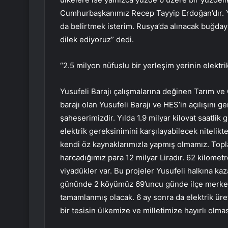
Cumhurbaşkanımız Recep Tayyip Erdoğan’dır. Yok
da belirtmek isterim. Rusya’da alınacak buğdayı
dilek ediyoruz” dedi.
“2.5 milyon nüfuslu bir yerleşim yerinin elektri
Yusufeli Barajı çalışmalarına değinen Tarım ve
barajı olan Yusufeli Barajı ve HES’in açılışını g
şaheserimizdir. Yılda 1.9 milyar kilovat saatlik
elektrik gereksinimini karşılayabilecek nitelikt
kendi öz kaynaklarımızla yapmış olmamız. Toplam
harcadığımız para 12 milyar Liradır. 62 kilometre
viyadükler var. Bu projeler Yusufeli halkına kaza
gününde 2 köyümüz 69’uncu günde ilçe merkezi
tamamlanmış olacak. 6 ay sonra da elektrik üret
bir tesisin ülkemize ve milletimize hayırlı olma