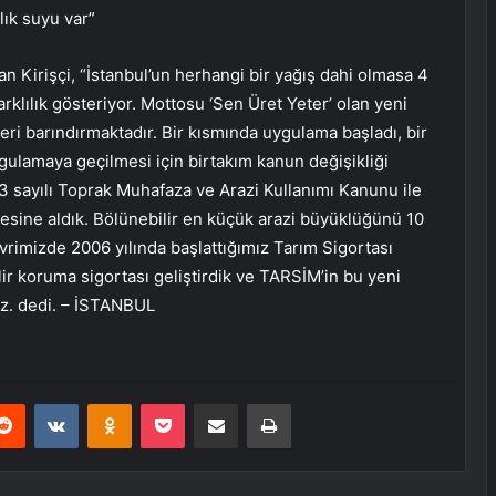
lık suyu var”
n Kirişçi, “İstanbul’un herhangi bir yağış dahi olmasa 4
rklılık gösteriyor. Mottosu ‘Sen Üret Yeter’ olan yeni
leri barındırmaktadır. Bir kısmında uygulama başladı, bir
gulamaya geçilmesi için birtakım kanun değişikliği
3 sayılı Toprak Muhafaza ve Arazi Kullanımı Kanunu ile
esine aldık. Bölünebilir en küçük arazi büyüklüğünü 10
rimizde 2006 yılında başlattığımız Tarım Sigortası
ir koruma sigortası geliştirdik ve TARSİM’in bu yeni
ız. dedi. – İSTANBUL
erest
Reddit
VKontakte
Odnoklassniki
Pocket
E-Posta ile paylaş
Yazdır