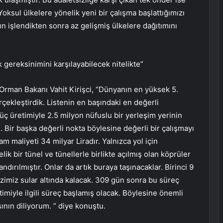
sul ülkelere yönelik yeni bir çalışma başlattığımızı
n işlendikten sonra az gelişmiş ülkelere dağıtımını
k gereksinimini karşılayabilecek nitelikte”
 Orman Bakanı Vahit Kirişci, “Dünyanın en yüksek 5.
erçekleştirdik. Listenin en başındaki en değerli
 güç üretimiyle 2.5 milyon nüfuslu bir yerleşim yerinin
e. Bir başka değerli nokta böylesine değerli bir çalışmayı
 maliyeti 34 milyar Liradır. Yalnızca yol için
lik bir tünel ve tünellerle birlikte açılmış olan köprüler
ndırılmıştır. Onlar da artık buraya taşınacaklar. Birinci 9
miz sular altında kalacak. 309 gün sonra bu süreç
imiyle ilgili süreç başlamış olacak. Böylesine önemli
sının diliyorum. ” diye konuştu.