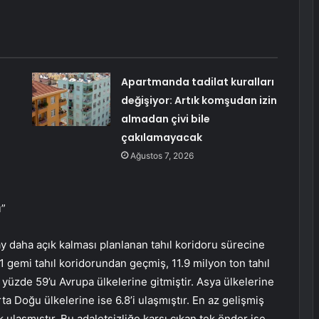
Apartmanda tadilat kuralları
değişiyor: Artık komşudan izin
almadan çivi bile
çakılamayacak
Ağustos 7, 2026
ı”
ay daha açık kalması planlanan tahıl koridoru sürecine
 gemi tahıl koridorundan geçmiş, 11.9 milyon ton tahıl
yüzde 59’u Avrupa ülkelerine gitmiştir. Asya ülkelerine
rta Doğu ülkelerine ise 6.8’i ulaşmıştır. En az gelişmiş
 ulaşmıştır. Bu adaletsizliğe karşı çıkan tek önder ise