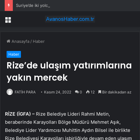
Suriye’de iki yolcu otobüsü çarpıştı: 35 ölü, 30 yaralı
Menü
Anasayfa
/
Haber
Haber
Rize’de ulaşım yatırımlarına
yakın mercek
FATİH PARA
Kasım 24, 2022
0
12
Bir dakikadan az
RİZE (İGFA) –
Rize Belediye Lideri Rahmi Metin,
beraberinde Karayolları Bölge Müdürü Mehmet Aşık,
Belediye Lider Yardımcısı Muhittin Aydın Bilsel ile birlikte
Rize Belediyesi Karayolları işbirliğiyle devam eden ulaşım