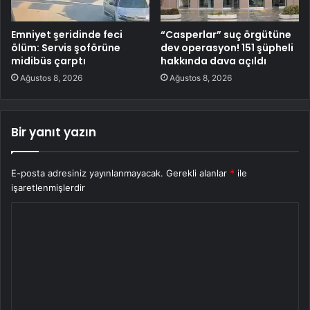
Emniyet şeridinde feci
“Casperlar” suç örgütüne
ölüm: Servis şoförüne
dev operasyon! 151 şüpheli
midibüs çarptı
hakkında dava açıldı
Ağustos 8, 2026
Ağustos 8, 2026
Bir yanıt yazın
E-posta adresiniz yayınlanmayacak.
Gerekli alanlar
*
ile
işaretlenmişlerdir
Y
o
r
u
m