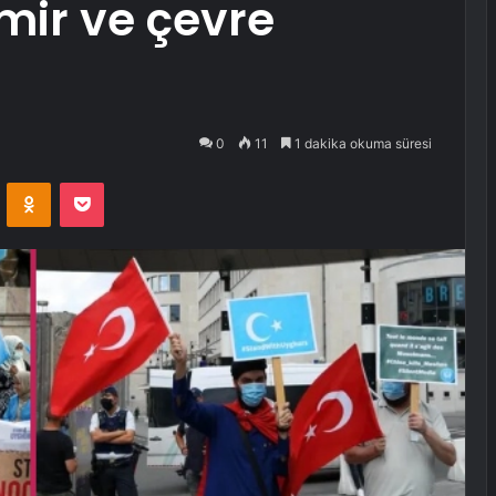
zmir ve çevre
0
11
1 dakika okuma süresi
VKontakte
Odnoklassniki
Pocket