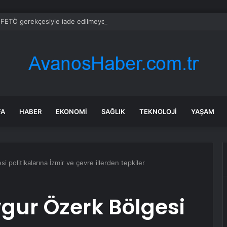
ETÖ gerekçesiyle iade edilmeyen okul ücretine hak ihlali kararı
FA
HABER
EKONOMI
SAĞLIK
TEKNOLOJI
YAŞAM
 politikalarına İzmir ve çevre illerden tepkiler
ygur Özerk Bölgesi