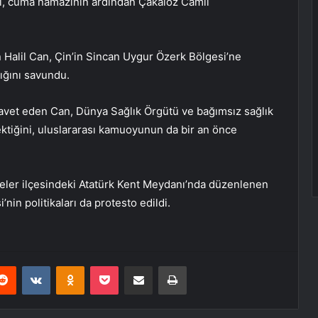
i, cuma namazının ardından Çakaloz Camii
 Halil Can, Çin’in Sincan Uygur Özerk Bölgesi’ne
tığını savundu.
davet eden Can, Dünya Sağlık Örgütü ve bağımsız sağlık
ktiğini, uluslararası kamuoyunun da bir an önce
Efeler ilçesindeki Atatürk Kent Meydanı’nda düzenlenen
in politikaları da protesto edildi.
erest
Reddit
VKontakte
Odnoklassniki
Pocket
E-Posta ile paylaş
Yazdır