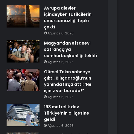
Avrupa alevler
içindeyken tatilcilerin
umursamazlığı tepki
çekti
Ağustos 6, 2026
Magyar’dan efsanevi
satranççıya
cumhurbaşkanlığı teklifi
Ağustos 6, 2026
Gürsel Tekin sahneye
çıktı, Kılıçdaroğlu’nun
yanında fırça attı: ‘Ne
işiniz var burada?’
Ağustos 6, 2026
193 metrelik dev
Türkiye’nin o ilçesine
geldi
Ağustos 6, 2026