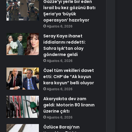
Gazze’yi yerle bir eden
İsrail bu kez gözünü Batı
Şeria’ya ‘büyük
operasyon’ hazırlıyor
Ağustos 6, 2026
Seray Kaya ihanet
iddialarını reddetti:
Sahra Işık’tan olay
gönderme geldi
Ağustos 6, 2026
Özel tüm vekilleri davet
etti: CHP’de “Ak koyun
kara koyun” belli oluyor
Ağustos 6, 2026
Akaryakıta dev zam
geldi: Motorin 80 liranın
üzerine çıktı
Ağustos 6, 2026
Özlüce Barajı’nın