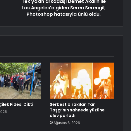
Tek yakın arkadaşı Demet Akalın ile
Los Angeles'a giden Seren Serengil,
Photoshop hatasıyla ünlü oldu.
Çilek Fidesi Dikti
Serbest bırakılan Tan
Taşçı’nın sahnede yüzüne
2026
alev parladı
Ağustos 6, 2026