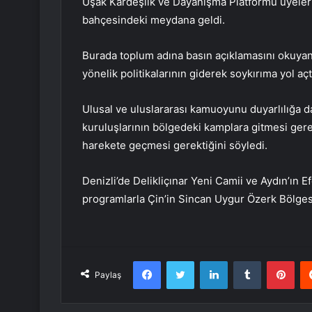
Uşak Kardeşlik ve Dayanışma Platformu üyeler
bahçesindeki meydana geldi.
Burada toplum adına basın açıklamasını okuyan
yönelik politikalarının giderek soykırıma yol aç
Ulusal ve uluslararası kamuoyunu duyarlılığa 
kuruluşlarının bölgedeki kamplara gitmesi gere
harekete geçmesi gerektiğini söyledi.
Denizli’de Delikliçınar Yeni Camii ve Aydın’ın 
programlarla Çin’in Sincan Uygur Özerk Bölgesi’n
Facebook
Twitter
LinkedIn
Tumblr
Pint
Paylaş