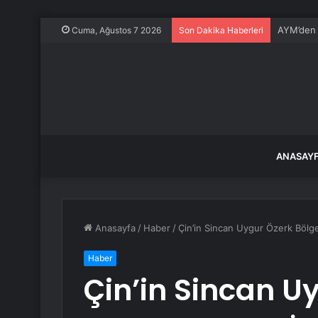
AYM’den F
Cuma, Ağustos 7 2026
Son Dakika Haberleri
ANASAY
Anasayfa
/
Haber
/
Çin’in Sincan Uygur Özerk Bölgesi
Haber
Çin’in Sincan U