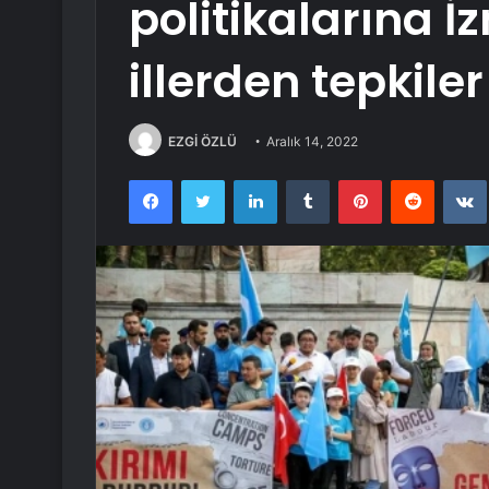
politikalarına İ
illerden tepkiler
EZGİ ÖZLÜ
Aralık 14, 2022
Facebook
Twitter
LinkedIn
Tumblr
Pinterest
Reddit