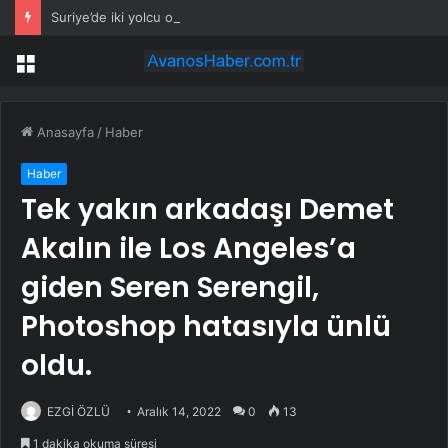
Suriye’de iki yolcu otobüsü çarpıştı: 35 ölü, 30 yaralı
Menü
Anasayfa
/
Haber
Haber
Tek yakın arkadaşı Demet
Akalın ile Los Angeles’a
giden Seren Serengil,
Photoshop hatasıyla ünlü
oldu.
EZGİ ÖZLÜ
Aralık 14, 2022
0
13
1 dakika okuma süresi