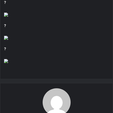
?
?
?