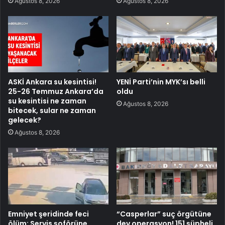
Ağustos 8, 2026
Ağustos 8, 2026
ASKİ Ankara su kesintisi!
YENİ Parti’nin MYK’sı belli
25-26 Temmuz Ankara’da
oldu
su kesintisi ne zaman
Ağustos 8, 2026
bitecek, sular ne zaman
gelecek?
Ağustos 8, 2026
Emniyet şeridinde feci
“Casperlar” suç örgütüne
ölüm: Servis şoförüne
dev operasyon! 151 şüpheli