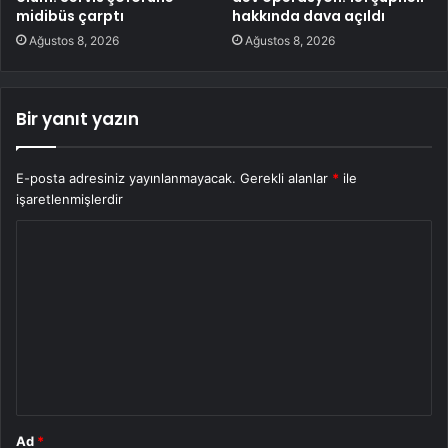
midibüs çarptı
hakkında dava açıldı
Ağustos 8, 2026
Ağustos 8, 2026
Bir yanıt yazın
E-posta adresiniz yayınlanmayacak.
Gerekli alanlar
*
ile
işaretlenmişlerdir
Y
o
r
u
m
*
Ad
*