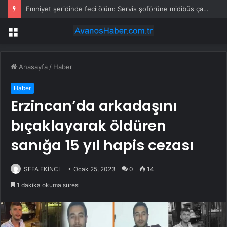
Emniyet şeridinde feci ölüm: Servis şoförüne midibüs çarptı
Menü
Anasayfa
/
Haber
Haber
Erzincan’da arkadaşını
bıçaklayarak öldüren
sanığa 15 yıl hapis cezası
SEFA EKİNCİ
Ocak 25, 2023
0
14
1 dakika okuma süresi