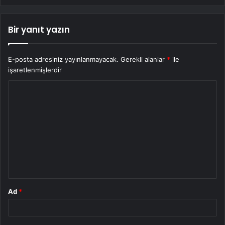
Bir yanıt yazın
E-posta adresiniz yayınlanmayacak.
Gerekli alanlar
*
ile
işaretlenmişlerdir
Y
o
r
u
m
*
Ad
*