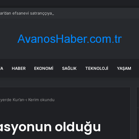
r’dan efsanevi satranççıya cumhurbaşkanlığı teklifi
FA
HABER
EKONOMI
SAĞLIK
TEKNOLOJI
YAŞAM
yerde Kur’an-ı Kerim okundu
kasyonun olduğu