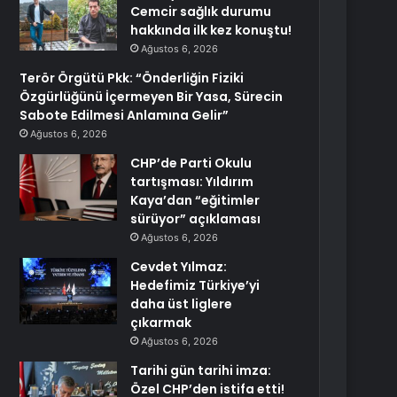
Cemcir sağlık durumu
hakkında ilk kez konuştu!
Ağustos 6, 2026
Terör Örgütü Pkk: “Önderliğin Fiziki
Özgürlüğünü İçermeyen Bir Yasa, Sürecin
Sabote Edilmesi Anlamına Gelir”
Ağustos 6, 2026
CHP’de Parti Okulu
tartışması: Yıldırım
Kaya’dan “eğitimler
sürüyor” açıklaması
Ağustos 6, 2026
Cevdet Yılmaz:
Hedefimiz Türkiye’yi
daha üst liglere
çıkarmak
Ağustos 6, 2026
Tarihi gün tarihi imza:
Özel CHP’den istifa etti!