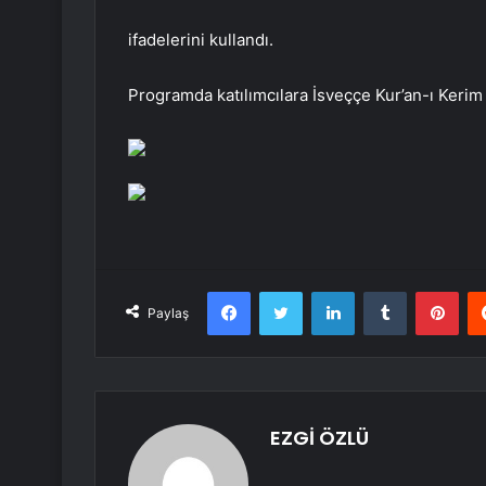
ifadelerini kullandı.
Programda katılımcılara İsveççe Kur’an-ı Kerim v
Facebook
Twitter
LinkedIn
Tumblr
Pint
Paylaş
EZGİ ÖZLÜ