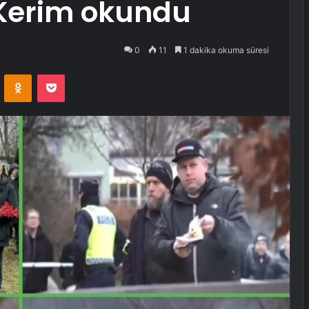
 Kerim okundu
0
11
1 dakika okuma süresi
VKontakte
Odnoklassniki
Pocket