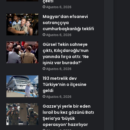
çekti
Ağustos 6, 2026
Magyar’dan efsanevi
satranççıya
cumhurbaşkanlığı teklifi
Ağustos 6, 2026
Gürsel Tekin sahneye
çıktı, Kılıçdaroğlu’nun
yanında fırça attı: ‘Ne
işiniz var burada?’
Ağustos 6, 2026
193 metrelik dev
Türkiye’nin o ilçesine
geldi
Ağustos 6, 2026
Gazze’yi yerle bir eden
İsrail bu kez gözünü Batı
Şeria’ya ‘büyük
operasyon’ hazırlıyor