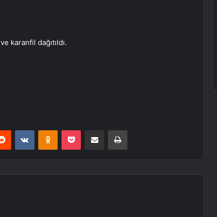
e karanfil dağıtıldı.
erest
Reddit
VKontakte
Odnoklassniki
Pocket
E-Posta ile paylaş
Yazdır