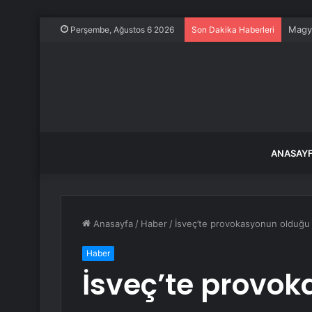
Magya
Perşembe, Ağustos 6 2026
Son Dakika Haberleri
ANASAY
Anasayfa
/
Haber
/
İsveç’te provokasyonun olduğu 
Haber
İsveç’te provo