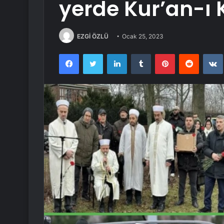
yerde Kur’an-ı
EZGİ ÖZLÜ
Ocak 25, 2023
Facebook
Twitter
LinkedIn
Tumblr
Pinterest
Reddit