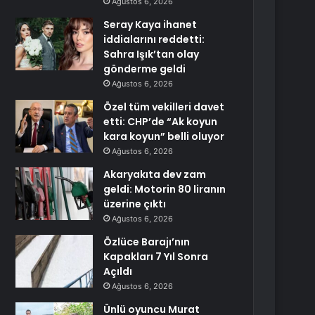
Ağustos 6, 2026
Seray Kaya ihanet
iddialarını reddetti:
Sahra Işık’tan olay
gönderme geldi
Ağustos 6, 2026
Özel tüm vekilleri davet
etti: CHP’de “Ak koyun
kara koyun” belli oluyor
Ağustos 6, 2026
Akaryakıta dev zam
geldi: Motorin 80 liranın
üzerine çıktı
Ağustos 6, 2026
Özlüce Barajı’nın
Kapakları 7 Yıl Sonra
Açıldı
Ağustos 6, 2026
Ünlü oyuncu Murat