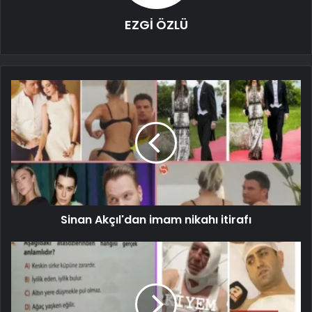
EZGİ ÖZLÜ
Sinan Akçıl'dan imam nikahı itirafı