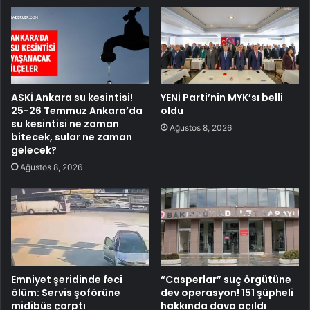
ASKİ Ankara su kesintisi!
YENİ Parti’nin MYK’sı belli
25-26 Temmuz Ankara’da
oldu
su kesintisi ne zaman
Ağustos 8, 2026
bitecek, sular ne zaman
gelecek?
Ağustos 8, 2026
Emniyet şeridinde feci
“Casperlar” suç örgütüne
ölüm: Servis şoförüne
dev operasyon! 151 şüpheli
midibüs çarptı
hakkında dava açıldı