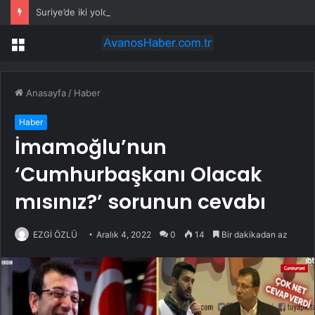
Suriye’de iki yolcu otobüsü çarpıştı: 35 ölü, 30 yaralı
Menü
Anasayfa
/
Haber
Haber
İmamoğlu’nun
‘Cumhurbaşkanı Olacak
mısınız?’ sorunun cevabı
EZGİ ÖZLÜ
Aralık 4, 2022
0
14
Bir dakikadan az