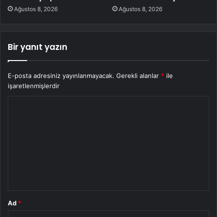
Ağustos 8, 2026
Ağustos 8, 2026
Bir yanıt yazın
E-posta adresiniz yayınlanmayacak.
Gerekli alanlar
*
ile
işaretlenmişlerdir
Y
o
r
u
m
*
Ad
*