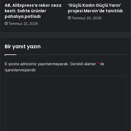
AB, AliExpress’e rekor ceza
‘Güçlü Kadın Güçlü Yarın’
kesti: Sahte ürünler
projesi Mersin’de tanıtıldı
pahalıya patladı
Temmuz 20, 2026
Temmuz 22, 2026
Bir yanıt yazın
E-posta adresiniz yayınlanmayacak.
Gerekli alanlar
*
ile
işaretlenmişlerdir
Y
o
r
u
m
*