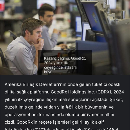
Amerika Birleşik Devletleri’nin önde gelen tüketici odaklı
dijital sağlık platformu GoodRx Holdings Inc. (GDRX), 2024
yılının ilk çeyreğine ilişkin mali sonuçlarını açıkladı. Şirket,
düzeltilmiş gelirde yıldan yıla %8’lik bir büyümenin ve
operasyonel performansında olumlu bir ivmenin altını
çizdi. GoodRx’in reçete işlemleri geliri, aylık aktif
tüketicilerdeki %10’luk artışın etkisiyle %8 artarak 145,4