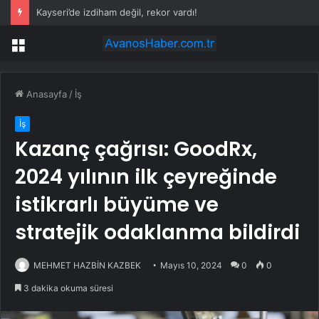
Emniyet şeridinde feci ölüm: Servis şoförüne midibüs çarptı
Menü
Anasayfa
/
İş
İş
Kazanç çağrısı: GoodRx,
2024 yılının ilk çeyreğinde
istikrarlı büyüme ve
stratejik odaklanma bildirdi
MEHMET HAZBİN KAZBEK
Mayıs 10, 2024
0
0
3 dakika okuma süresi