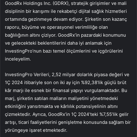
GoodRx Holdings Inc. (GDRX), stratejik girişimler ve mali
disiplinin bir karışımı ile rekabetçi dijital sağlık hizmetleri
ortamında gezinmeye devam ediyor. Şirketin son kazanç
raporu, büyüme ve operasyonel verimliliğe olan
bağlılığının altını çiziyor. GoodRx’in pazardaki konumunu
ve gelecekteki beklentilerini daha iyi anlamak için
InvestingPro’nun bazı temel ölçümlerini ve içgörülerini
inceleyelim.
InvestingPro Verileri, 2,52 milyar dolarlık piyasa değeri ve
1Ç 2024 itibariyle son on iki ay için %92,38’lik güçlü brüt
kâr marjı ile esnek bir finansal yapıyı vurgulamaktadır. Bu
marj, şirketin satılan malların maliyetini yönetmedeki
etkinliğini yansıtmakta ve kârlılık potansiyelinin altını
çizmektedir. Ayrıca, GoodRx’in 1Ç 2024’teki %7,55’lik gelir
artışı, ticari faaliyetlerini genişletme konusunda sağlam bir
yörüngeye işaret etmektedir.