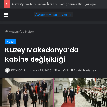
Gazze’yi yerle bir eden İsrail bu kez gözünü Batı Şeria’ya ‘büyük operasyon’ hazırlıyor
Menü
Anasayfa
/
Haber
Haber
Kuzey Makedonya’da
kabine değişikliği
EZGİ ÖZLÜ
Mart 29, 2023
0
9
Bir dakikadan az