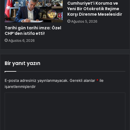
Cumhuriyet’i Koruma ve
Yeni Bir Otokratik Rejime
Karşı Direnme Meselesidir
Ağustos 5, 2026
Tarihi gün tarihi imza: Özel
CHP’den istifa etti!
Ağustos 6, 2026
Bir yanıt yazın
E-posta adresiniz yayınlanmayacak.
Gerekli alanlar
*
ile
işaretlenmişlerdir
Y
o
r
u