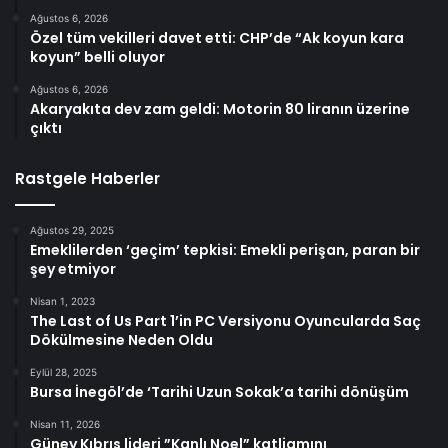
Ağustos 6, 2026
Özel tüm vekilleri davet etti: CHP’de “Ak koyun kara
koyun” belli oluyor
Ağustos 6, 2026
Akaryakıta dev zam geldi: Motorin 80 liranın üzerine
çıktı
Rastgele Haberler
Ağustos 29, 2025
Emeklilerden ‘geçim’ tepkisi: Emekli perişan, paran bir
şey etmiyor
Nisan 1, 2023
The Last of Us Part 1’in PC Versiyonu Oyuncularda Saç
Dökülmesine Neden Oldu
Eylül 28, 2025
Bursa İnegöl’de ‘Tarihi Uzun Sokak’a tarihi dönüşüm
Nisan 11, 2026
Güney Kıbrıs lideri ”Kanlı Noel” katliamını