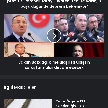
prof. Dr. Pampal Hatay'ı uyardı: 'Tehlike yakın, 8
büyüklüğünde deprem bekleniyor'
Bakan Bozdağ: Kime ulaşırsa ulaşsın
soruşturmalar devam edecek
İlgili Makaleler
Terör Örgütü Pkk:
“Önderliğin Fiziki