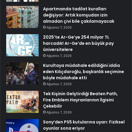
Apartmanda tadilat kuralları
değişiyor: Artık komşudan izin
almadan çivi bile çakılamayacak
Ağustos 7, 2026
2025’te Ar-Ge’ye 254 milyar TL
harcadık! Ar-Ge’de en büyük pay
üniversitelere
Ağustos 7, 2026
Kurultaya müdahale edildiğini iddia
eden Kılıçdaroğlu, başkanlık seçimine
böyle müdahale etti
Ağustos 7, 2026
Tek Kişinin Gelştirdiği Beaten Path,
Fire Emblem Hayranlarının İlgisini
Çekebilir
Ağustos 7, 2026
Sony’den PS5 kutularına uyarı: Fiziksel
oyunlar sona eriyor