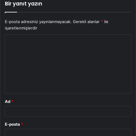
Bir yanıt yazın
E-posta adresiniz yayınlanmayacak.
Gerekli alanlar
*
ile
işaretlenmişlerdir
Y
o
r
u
m
*
Ad
*
E-posta
*