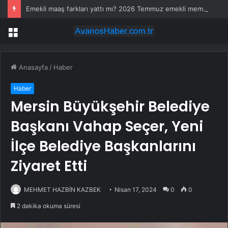
Emekli maaş farkları yattı mı? 2026 Temmuz emekli memur maaş farkları ne zaman yatacak? SSK, BAĞKUR 4A, 4A, 4C emekli maaş farkı ödeme günleri
Menü
Anasayfa
/
Haber
Haber
Mersin Büyükşehir Belediye
Başkanı Vahap Seçer, Yeni
İlçe Belediye Başkanlarını
Ziyaret Etti
MEHMET HAZBİN KAZBEK
Nisan 17, 2024
0
0
2 dakika okuma süresi