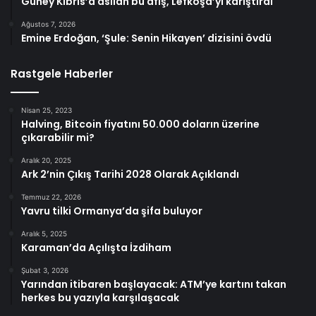
Güney Kıbrıs’a asılan bu afiş, Lefkoşa’yı karıştırdı
Ağustos 7, 2026
Emine Erdoğan, ‘Şule: Senin Hikayen’ dizisini övdü
Rastgele Haberler
Nisan 25, 2023
Halving, Bitcoin fiyatını 50.000 doların üzerine
çıkarabilir mi?
Aralık 20, 2025
Ark 2’nin Çıkış Tarihi 2028 Olarak Açıklandı
Temmuz 22, 2026
Yavru tilki Ormanya’da şifa buluyor
Aralık 5, 2025
Karaman’da Açılışta İzdiham
Şubat 3, 2026
Yarından itibaren başlayacak: ATM’ye kartını takan
herkes bu yazıyla karşılaşacak