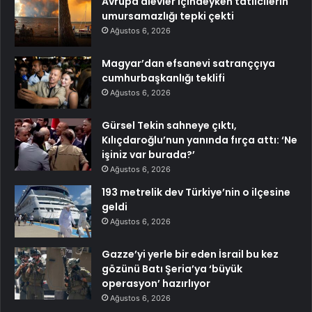
Avrupa alevler içindeyken tatilcilerin
umursamazlığı tepki çekti
Ağustos 6, 2026
Magyar’dan efsanevi satranççıya
cumhurbaşkanlığı teklifi
Ağustos 6, 2026
Gürsel Tekin sahneye çıktı,
Kılıçdaroğlu’nun yanında fırça attı: ‘Ne
işiniz var burada?’
Ağustos 6, 2026
193 metrelik dev Türkiye’nin o ilçesine
geldi
Ağustos 6, 2026
Gazze’yi yerle bir eden İsrail bu kez
gözünü Batı Şeria’ya ‘büyük
operasyon’ hazırlıyor
Ağustos 6, 2026