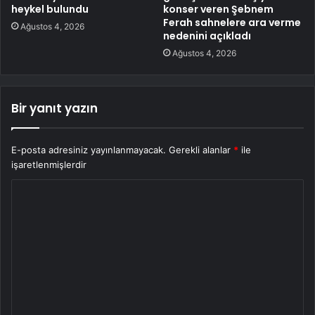
heykel bulundu
konser veren Şebnem
Ferah sahnelere ara verme
Ağustos 4, 2026
nedenini açıkladı
Ağustos 4, 2026
Bir yanıt yazın
E-posta adresiniz yayınlanmayacak.
Gerekli alanlar
*
ile
işaretlenmişlerdir
Y
o
r
u
m
*