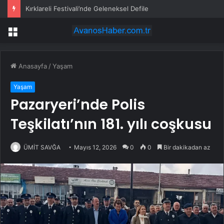
Kırklareli Festivali’nde Geleneksel Defile
Menü
Anasayfa
/
Yaşam
Yaşam
Pazaryeri’nde Polis
Teşkilatı’nın 181. yılı coşkusu
ÜMİT SAVĞA
Mayıs 12, 2026
0
0
Bir dakikadan az